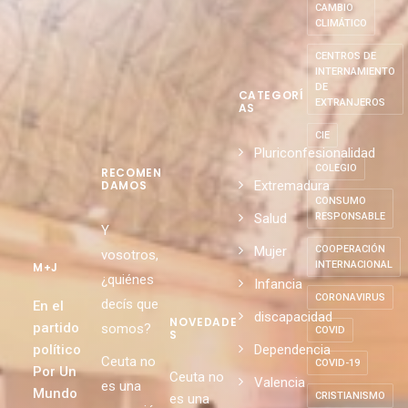
CAMBIO
CLIMÁTICO
CENTROS DE
INTERNAMIENTO
DE
CATEGORÍ
EXTRANJEROS
AS
CIE
Pluriconfesionalidad
COLEGIO
RECOMEN
Extremadura
DAMOS
CONSUMO
Salud
RESPONSABLE
Y
Mujer
COOPERACIÓN
vosotros,
INTERNACIONAL
M+J
¿quiénes
Infancia
CORONAVIRUS
decís que
En el
discapacidad
NOVEDADE
partido
somos?
COVID
S
político
Dependencia
Ceuta no
COVID-19
Por Un
Ceuta no
Valencia
es una
Mundo
CRISTIANISMO
es una