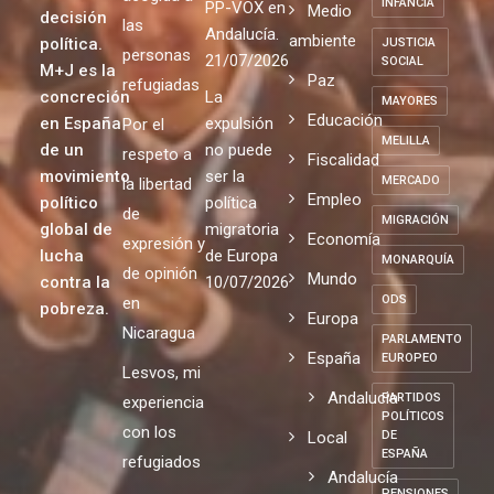
INFANCIA
PP-VOX en
Medio
decisión
las
Andalucía.
ambiente
política.
JUSTICIA
personas
21/07/2026
SOCIAL
M+J es la
Paz
refugiadas
concreción
La
MAYORES
Educación
en España
expulsión
Por el
MELILLA
de un
no puede
respeto a
Fiscalidad
movimiento
ser la
MERCADO
la libertad
Empleo
político
política
de
MIGRACIÓN
global de
migratoria
Economía
expresión y
lucha
de Europa
MONARQUÍA
de opinión
Mundo
contra la
10/07/2026
ODS
en
pobreza.
Europa
Nicaragua
PARLAMENTO
España
EUROPEO
Lesvos, mi
Andalucia
PARTIDOS
experiencia
POLÍTICOS
con los
Local
DE
ESPAÑA
refugiados
Andalucía
PENSIONES