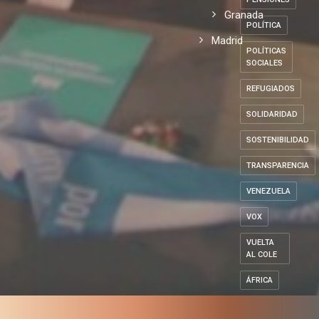
Granada
POLÍTICA
Madrid
POLÍTICAS
SOCIALES
REFUGIADOS
SOLIDARIDAD
SOSTENIBILIDAD
TRANSPARENCIA
VENEZUELA
VOX
VUELTA
AL COLE
ÁFRICA