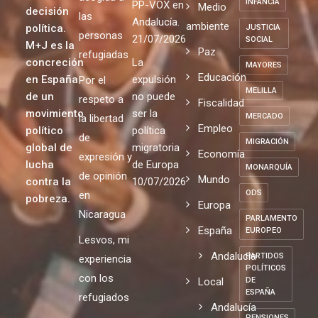
INFANCIA
PP-VOX en
Medio
decisión
las
Andalucía.
ambiente
política.
JUSTICIA
personas
21/07/2026
SOCIAL
M+J es la
Paz
refugiadas
concreción
La
MAYORES
Educación
en España
expulsión
Por el
MELILLA
de un
no puede
respeto a
Fiscalidad
movimiento
ser la
MERCADO
la libertad
Empleo
político
política
de
MIGRACIÓN
global de
migratoria
Economía
expresión y
lucha
de Europa
MONARQUÍA
de opinión
Mundo
contra la
10/07/2026
ODS
en
pobreza.
Europa
Nicaragua
PARLAMENTO
España
EUROPEO
Lesvos, mi
Andalucia
PARTIDOS
experiencia
POLÍTICOS
con los
Local
DE
ESPAÑA
refugiados
Andalucía
PENSIONES