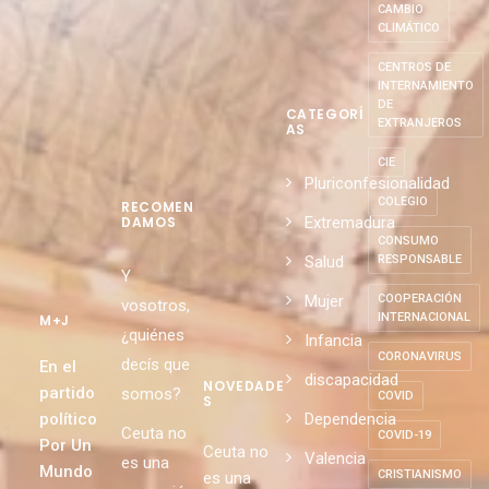
CAMBIO
CLIMÁTICO
CENTROS DE
INTERNAMIENTO
DE
CATEGORÍ
EXTRANJEROS
AS
CIE
Pluriconfesionalidad
COLEGIO
RECOMEN
Extremadura
DAMOS
CONSUMO
Salud
RESPONSABLE
Y
Mujer
COOPERACIÓN
vosotros,
INTERNACIONAL
M+J
¿quiénes
Infancia
CORONAVIRUS
decís que
En el
discapacidad
NOVEDADE
partido
somos?
COVID
S
político
Dependencia
Ceuta no
COVID-19
Por Un
Ceuta no
Valencia
es una
Mundo
CRISTIANISMO
es una