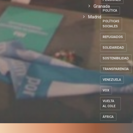
Granada
POLÍTICA
Madrid
POLÍTICAS
SOCIALES
REFUGIADOS
SOLIDARIDAD
SOSTENIBILIDAD
TRANSPARENCIA
VENEZUELA
VOX
VUELTA
AL COLE
ÁFRICA