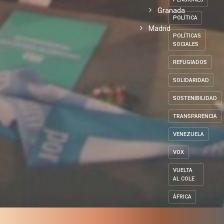
Granada
POLÍTICA
Madrid
POLÍTICAS
SOCIALES
REFUGIADOS
SOLIDARIDAD
SOSTENIBILIDAD
TRANSPARENCIA
VENEZUELA
VOX
VUELTA
AL COLE
ÁFRICA