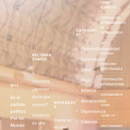
CAMBIO
CLIMÁTICO
CENTROS DE
INTERNAMIENTO
DE
CATEGORÍ
EXTRANJEROS
AS
CIE
Pluriconfesionalidad
COLEGIO
RECOMEN
Extremadura
DAMOS
CONSUMO
Salud
RESPONSABLE
Y
Mujer
COOPERACIÓN
vosotros,
INTERNACIONAL
M+J
¿quiénes
Infancia
CORONAVIRUS
decís que
En el
discapacidad
NOVEDADE
partido
somos?
COVID
S
político
Dependencia
Ceuta no
COVID-19
Por Un
Ceuta no
Valencia
es una
Mundo
CRISTIANISMO
es una