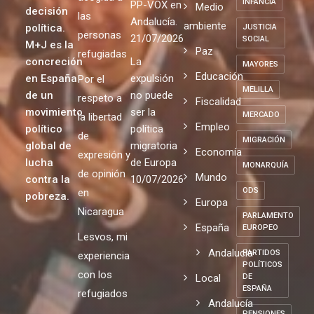
INFANCIA
PP-VOX en
Medio
decisión
las
Andalucía.
ambiente
política.
JUSTICIA
personas
21/07/2026
SOCIAL
M+J es la
Paz
refugiadas
concreción
La
MAYORES
Educación
en España
expulsión
Por el
MELILLA
de un
no puede
respeto a
Fiscalidad
movimiento
ser la
MERCADO
la libertad
Empleo
político
política
de
MIGRACIÓN
global de
migratoria
Economía
expresión y
lucha
de Europa
MONARQUÍA
de opinión
Mundo
contra la
10/07/2026
ODS
en
pobreza.
Europa
Nicaragua
PARLAMENTO
España
EUROPEO
Lesvos, mi
Andalucia
PARTIDOS
experiencia
POLÍTICOS
con los
Local
DE
ESPAÑA
refugiados
Andalucía
PENSIONES