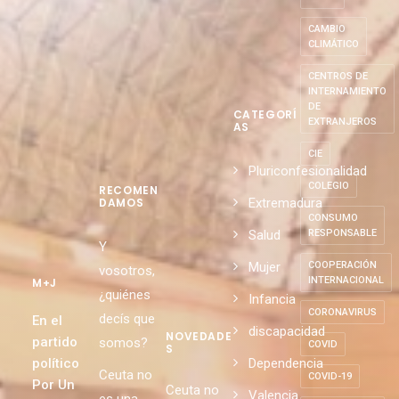
CAMBIO
CLIMÁTICO
CENTROS DE
INTERNAMIENTO
DE
CATEGORÍ
EXTRANJEROS
AS
CIE
Pluriconfesionalidad
COLEGIO
RECOMEN
Extremadura
DAMOS
CONSUMO
Salud
RESPONSABLE
Y
Mujer
COOPERACIÓN
vosotros,
INTERNACIONAL
M+J
¿quiénes
Infancia
CORONAVIRUS
decís que
En el
discapacidad
NOVEDADE
partido
somos?
COVID
S
político
Dependencia
Ceuta no
COVID-19
Por Un
Ceuta no
Valencia