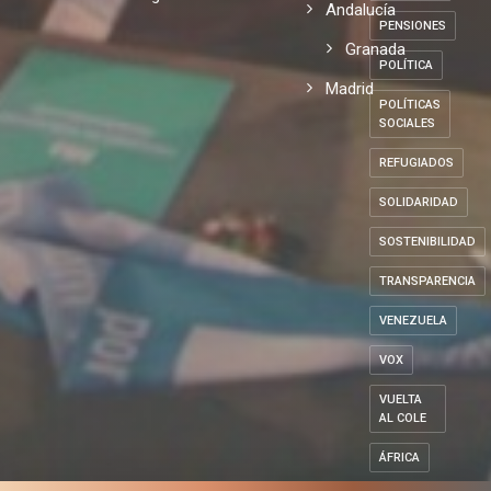
Andalucía
PENSIONES
Granada
POLÍTICA
Madrid
POLÍTICAS
SOCIALES
REFUGIADOS
SOLIDARIDAD
SOSTENIBILIDAD
TRANSPARENCIA
VENEZUELA
VOX
VUELTA
AL COLE
ÁFRICA