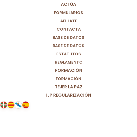
ACTÚA
FORMULARIOS
AFÍLIATE
CONTACTA
BASE DE DATOS
BASE DE DATOS
ESTATUTOS
REGLAMENTO
FORMACIÓN
FORMACIÓN
TEJER LA PAZ
ILP REGULARIZACIÓN
06/08/2024
Posicionamiento de M+J Galicia
sobre la instalación de la Factoría
Altri en Galicia