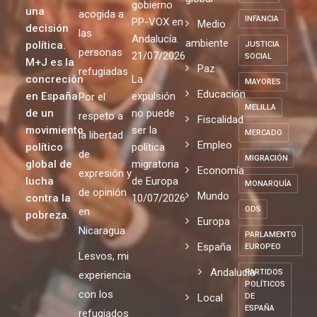
gobierno
una
acogida a
INFANCIA
PP-VOX en
Medio
decisión
las
Andalucía.
ambiente
política.
JUSTICIA
personas
21/07/2026
SOCIAL
M+J es la
Paz
refugiadas
concreción
La
MAYORES
Educación
en España
expulsión
Por el
MELILLA
de un
no puede
respeto a
Fiscalidad
movimiento
ser la
MERCADO
la libertad
Empleo
político
política
de
MIGRACIÓN
global de
migratoria
Economía
expresión y
lucha
de Europa
MONARQUÍA
de opinión
Mundo
contra la
10/07/2026
ODS
en
pobreza.
Europa
Nicaragua
PARLAMENTO
España
EUROPEO
Lesvos, mi
Andalucia
PARTIDOS
experiencia
POLÍTICOS
con los
Local
DE
ESPAÑA
refugiados