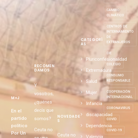
CAMBIO
CLIMÁTICO
CENTROS DE
INTERNAMIENTO
DE
CATEGORÍ
EXTRANJEROS
AS
CIE
Pluriconfesionalidad
COLEGIO
RECOMEN
Extremadura
DAMOS
CONSUMO
Salud
RESPONSABLE
Y
Mujer
COOPERACIÓN
vosotros,
INTERNACIONAL
M+J
¿quiénes
Infancia
CORONAVIRUS
decís que
En el
discapacidad
NOVEDADE
partido
somos?
COVID
S
político
Dependencia
Ceuta no
COVID-19
Por Un
Ceuta no
Valencia