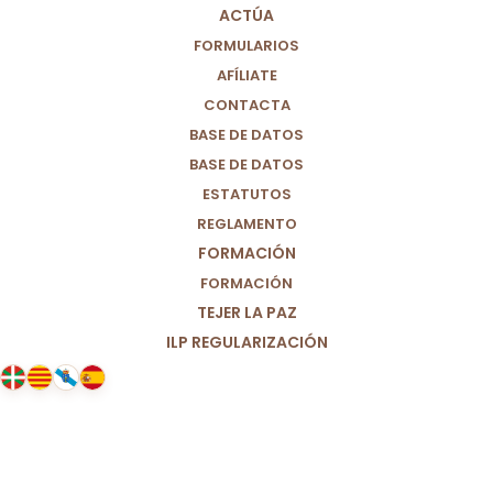
ACTÚA
FORMULARIOS
AFÍLIATE
CONTACTA
BASE DE DATOS
BASE DE DATOS
ESTATUTOS
REGLAMENTO
FORMACIÓN
FORMACIÓN
TEJER LA PAZ
ILP REGULARIZACIÓN
15/12/2024
Manifiesto de Por un Mundo más
Justo tras la COP29: Justicia
Social y Acción Climática