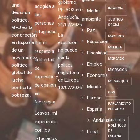
gobierno
una
acogida a
INFANCIA
PP-VOX en
Medio
decisión
las
Andalucía.
ambiente
política.
JUSTICIA
personas
21/07/2026
SOCIAL
M+J es la
Paz
refugiadas
concreción
La
MAYORES
Educación
en España
expulsión
Por el
MELILLA
de un
no puede
respeto a
Fiscalidad
movimiento
ser la
MERCADO
la libertad
Empleo
político
política
de
MIGRACIÓN
global de
migratoria
Economía
expresión y
lucha
de Europa
MONARQUÍA
de opinión
Mundo
contra la
10/07/2026
ODS
en
pobreza.
Europa
Nicaragua
PARLAMENTO
España
EUROPEO
Lesvos, mi
Andalucia
PARTIDOS
experiencia
POLÍTICOS
con los
Local
DE
ESPAÑA
refugiados