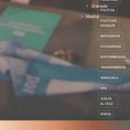
Granada
POLÍTICA
Madrid
POLÍTICAS
SOCIALES
REFUGIADOS
SOLIDARIDAD
SOSTENIBILIDAD
TRANSPARENCIA
VENEZUELA
VOX
VUELTA
AL COLE
ÁFRICA