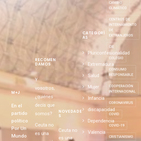
CAMBIO
CLIMÁTICO
CENTROS DE
INTERNAMIENTO
DE
CATEGORÍ
EXTRANJEROS
AS
CIE
Pluriconfesionalidad
COLEGIO
RECOMEN
Extremadura
DAMOS
CONSUMO
Salud
RESPONSABLE
Y
Mujer
COOPERACIÓN
vosotros,
INTERNACIONAL
M+J
¿quiénes
Infancia
CORONAVIRUS
decís que
En el
discapacidad
NOVEDADE
partido
somos?
COVID
S
político
Dependencia
Ceuta no
COVID-19
Por Un
Ceuta no
Valencia
es una
Mundo
CRISTIANISMO
es una