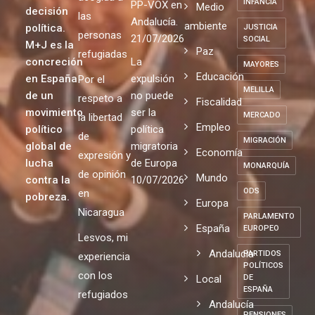
INFANCIA
PP-VOX en
Medio
decisión
las
Andalucía.
ambiente
política.
JUSTICIA
personas
21/07/2026
SOCIAL
M+J es la
Paz
refugiadas
concreción
La
MAYORES
Educación
en España
expulsión
Por el
MELILLA
de un
no puede
respeto a
Fiscalidad
movimiento
ser la
MERCADO
la libertad
Empleo
político
política
de
MIGRACIÓN
global de
migratoria
Economía
expresión y
lucha
de Europa
MONARQUÍA
de opinión
Mundo
contra la
10/07/2026
ODS
en
pobreza.
Europa
Nicaragua
PARLAMENTO
España
EUROPEO
Lesvos, mi
Andalucia
PARTIDOS
experiencia
POLÍTICOS
con los
Local
DE
ESPAÑA
refugiados
Andalucía
PENSIONES