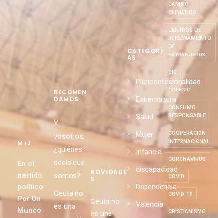
CAMBIO
CLIMÁTICO
CENTROS DE
INTERNAMIENTO
DE
CATEGORÍ
EXTRANJEROS
AS
CIE
Pluriconfesionalidad
COLEGIO
RECOMEN
Extremadura
DAMOS
CONSUMO
Salud
RESPONSABLE
Y
Mujer
COOPERACIÓN
vosotros,
INTERNACIONAL
M+J
¿quiénes
Infancia
CORONAVIRUS
decís que
En el
discapacidad
NOVEDADE
partido
somos?
COVID
S
político
Dependencia
Ceuta no
COVID-19
Por Un
Ceuta no
Valencia
es una
Mundo
CRISTIANISMO
es una