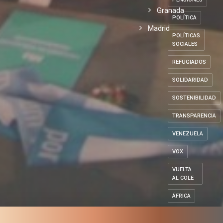
Granada
POLÍTICA
Madrid
POLÍTICAS
SOCIALES
REFUGIADOS
SOLIDARIDAD
SOSTENIBILIDAD
TRANSPARENCIA
VENEZUELA
VOX
VUELTA
AL COLE
ÁFRICA