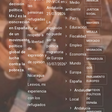
INFANCIA
PP-VOX en
Medio
decisión
las
Andalucía.
ambiente
política.
JUSTICIA
personas
21/07/2026
SOCIAL
M+J es la
Paz
refugiadas
concreción
La
MAYORES
Educación
en España
expulsión
Por el
MELILLA
de un
no puede
respeto a
Fiscalidad
movimiento
ser la
MERCADO
la libertad
Empleo
político
política
de
MIGRACIÓN
global de
migratoria
Economía
expresión y
lucha
de Europa
MONARQUÍA
de opinión
Mundo
contra la
10/07/2026
ODS
en
pobreza.
Europa
Nicaragua
PARLAMENTO
España
EUROPEO
Lesvos, mi
Andalucia
PARTIDOS
experiencia
POLÍTICOS
con los
Local
DE
ESPAÑA
refugiados
Andalucía
PENSIONES