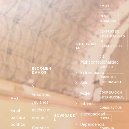
AMOR
CAMBIO
CLIMÁTICO
CENTROS DE
INTERNAMIENTO
DE
CATEGORÍ
EXTRANJEROS
AS
CIE
Pluriconfesionalidad
COLEGIO
RECOMEN
Extremadura
DAMOS
CONSUMO
Salud
RESPONSABLE
Y
Mujer
COOPERACIÓN
vosotros,
INTERNACIONAL
M+J
¿quiénes
Infancia
CORONAVIRUS
decís que
En el
discapacidad
NOVEDADE
partido
somos?
COVID
S
político
Dependencia
Ceuta no
COVID-19