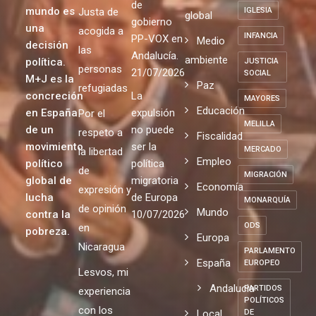
de
mundo es
Justa de
IGLESIA
global
gobierno
una
acogida a
INFANCIA
PP-VOX en
Medio
decisión
las
Andalucía.
ambiente
política.
JUSTICIA
personas
21/07/2026
SOCIAL
M+J es la
Paz
refugiadas
concreción
La
MAYORES
Educación
en España
expulsión
Por el
MELILLA
de un
no puede
respeto a
Fiscalidad
movimiento
ser la
MERCADO
la libertad
Empleo
político
política
de
MIGRACIÓN
global de
migratoria
Economía
expresión y
lucha
de Europa
MONARQUÍA
de opinión
Mundo
contra la
10/07/2026
ODS
en
pobreza.
Europa
Nicaragua
PARLAMENTO
España
EUROPEO
Lesvos, mi
Andalucia
PARTIDOS
experiencia
POLÍTICOS
con los
Local
DE