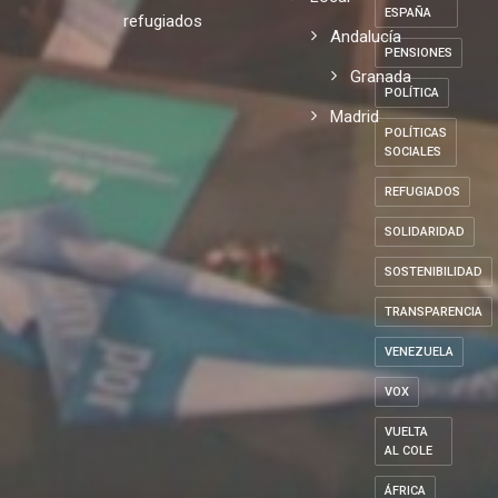
ESPAÑA
refugiados
Andalucía
PENSIONES
Granada
POLÍTICA
Madrid
POLÍTICAS
SOCIALES
REFUGIADOS
SOLIDARIDAD
SOSTENIBILIDAD
TRANSPARENCIA
VENEZUELA
VOX
VUELTA
AL COLE
ÁFRICA