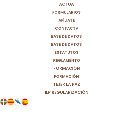
ACTÚA
FORMULARIOS
AFÍLIATE
CONTACTA
BASE DE DATOS
BASE DE DATOS
ESTATUTOS
REGLAMENTO
FORMACIÓN
FORMACIÓN
TEJER LA PAZ
ILP REGULARIZACIÓN
03/01/2026
Posicionamiento de Por Un
Mundo Más Justo (M+J): Ante el
ataque de Estados Unidos a