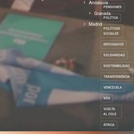
Andalucía
PENSIONES
Granada
POLÍTICA
Madrid
POLÍTICAS
SOCIALES
REFUGIADOS
SOLIDARIDAD
SOSTENIBILIDAD
TRANSPARENCIA
VENEZUELA
VOX
VUELTA
AL COLE
ÁFRICA