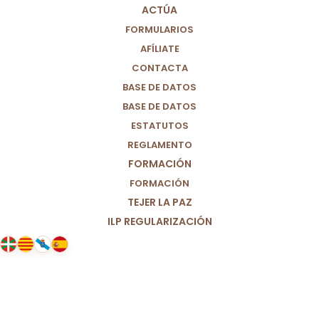
ACTÚA
FORMULARIOS
AFÍLIATE
CONTACTA
BASE DE DATOS
BASE DE DATOS
ESTATUTOS
REGLAMENTO
FORMACIÓN
FORMACIÓN
TEJER LA PAZ
ILP REGULARIZACIÓN
08/05/2025
Por un modelo de investigación
científica abierto, justo y
accesible.