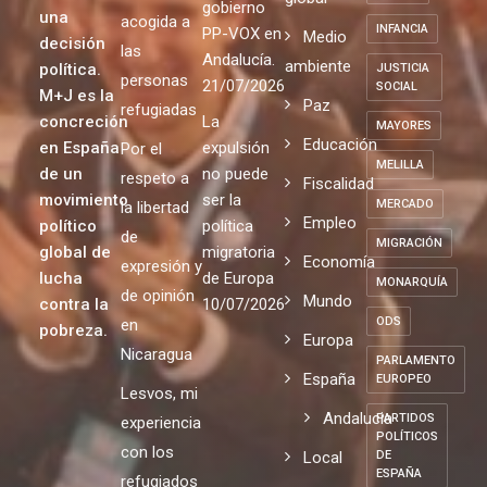
gobierno
una
acogida a
INFANCIA
PP-VOX en
Medio
decisión
las
Andalucía.
ambiente
política.
JUSTICIA
personas
21/07/2026
SOCIAL
M+J es la
Paz
refugiadas
concreción
La
MAYORES
Educación
en España
expulsión
Por el
MELILLA
de un
no puede
respeto a
Fiscalidad
movimiento
ser la
MERCADO
la libertad
Empleo
político
política
de
MIGRACIÓN
global de
migratoria
Economía
expresión y
lucha
de Europa
MONARQUÍA
de opinión
Mundo
contra la
10/07/2026
ODS
en
pobreza.
Europa
Nicaragua
PARLAMENTO
España
EUROPEO
Lesvos, mi
Andalucia
PARTIDOS
experiencia
POLÍTICOS
con los
Local
DE
ESPAÑA
refugiados