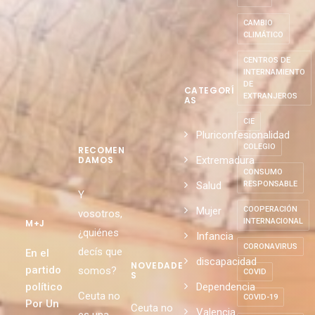
CAMBIO
CLIMÁTICO
CENTROS DE
INTERNAMIENTO
DE
CATEGORÍ
EXTRANJEROS
AS
CIE
Pluriconfesionalidad
COLEGIO
RECOMEN
Extremadura
DAMOS
CONSUMO
Salud
RESPONSABLE
Y
Mujer
COOPERACIÓN
vosotros,
INTERNACIONAL
M+J
¿quiénes
Infancia
CORONAVIRUS
decís que
En el
discapacidad
NOVEDADE
partido
somos?
COVID
S
político
Dependencia
Ceuta no
COVID-19
Por Un
Ceuta no
Valencia