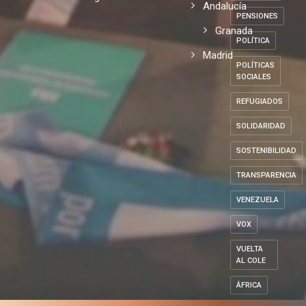
Andalucía
PENSIONES
Granada
POLÍTICA
Madrid
POLÍTICAS
SOCIALES
REFUGIADOS
SOLIDARIDAD
SOSTENIBILIDAD
TRANSPARENCIA
VENEZUELA
VOX
VUELTA
AL COLE
ÁFRICA