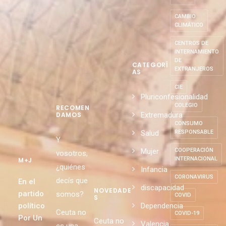
CAMBIO
CLIMÁTICO
CENTROS DE
INTERNAMIENTO
DE
CATEGORÍ
EXTRANJEROS
AS
CIE
Pluriconfesionalidad
COLEGIO
RECOMEN
Extremadura
DAMOS
CONSUMO
Salud
RESPONSABLE
Y
Mujer
COOPERACIÓN
vosotros,
INTERNACIONAL
M+J
¿quiénes
Infancia
CORONAVIRUS
decís que
En el
discapacidad
NOVEDADE
partido
somos?
COVID
S
político
Dependencia
Ceuta no
COVID-19
Por Un
Ceuta no
Valencia