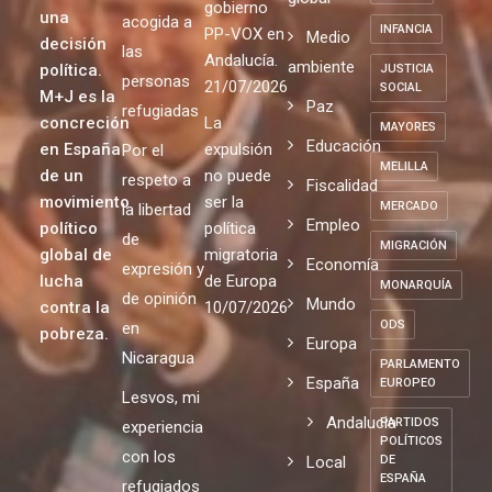
gobierno
una
acogida a
INFANCIA
PP-VOX en
Medio
decisión
las
Andalucía.
ambiente
política.
JUSTICIA
personas
21/07/2026
SOCIAL
M+J es la
Paz
refugiadas
concreción
La
MAYORES
Educación
en España
expulsión
Por el
MELILLA
de un
no puede
respeto a
Fiscalidad
movimiento
ser la
MERCADO
la libertad
Empleo
político
política
de
MIGRACIÓN
global de
migratoria
Economía
expresión y
lucha
de Europa
MONARQUÍA
de opinión
Mundo
contra la
10/07/2026
ODS
en
pobreza.
Europa
Nicaragua
PARLAMENTO
España
EUROPEO
Lesvos, mi
Andalucia
PARTIDOS
experiencia
POLÍTICOS
con los
Local
DE
ESPAÑA
refugiados