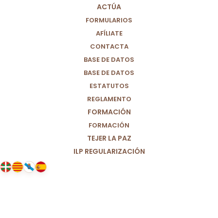
ACTÚA
FORMULARIOS
AFÍLIATE
CONTACTA
BASE DE DATOS
BASE DE DATOS
ESTATUTOS
REGLAMENTO
FORMACIÓN
FORMACIÓN
TEJER LA PAZ
ILP REGULARIZACIÓN
19/12/2025
El mito del voto útil en
Extremadura: cuando votar lo
mismo garantiza que nada cambie