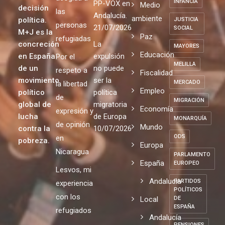
INFANCIA
PP-VOX en
Medio
decisión
las
Andalucía.
ambiente
política.
JUSTICIA
personas
21/07/2026
SOCIAL
M+J es la
Paz
refugiadas
concreción
La
MAYORES
Educación
en España
expulsión
Por el
MELILLA
de un
no puede
respeto a
Fiscalidad
movimiento
ser la
MERCADO
la libertad
Empleo
político
política
de
MIGRACIÓN
global de
migratoria
Economía
expresión y
lucha
de Europa
MONARQUÍA
de opinión
Mundo
contra la
10/07/2026
ODS
en
pobreza.
Europa
Nicaragua
PARLAMENTO
España
EUROPEO
Lesvos, mi
Andalucia
PARTIDOS
experiencia
POLÍTICOS
con los
Local
DE
ESPAÑA
refugiados
Andalucía
PENSIONES