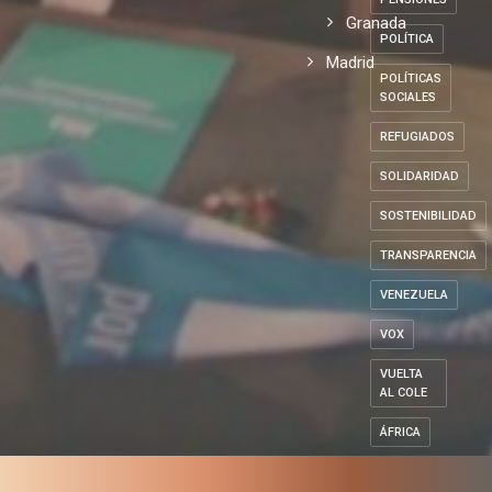
Granada
POLÍTICA
Madrid
POLÍTICAS
SOCIALES
REFUGIADOS
SOLIDARIDAD
SOSTENIBILIDAD
TRANSPARENCIA
VENEZUELA
VOX
VUELTA
AL COLE
ÁFRICA