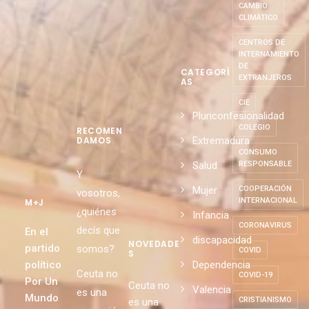
CAMBIO
CLIMÁTICO
CENTROS DE
INTERNAMIENTO
DE
CATEGORÍ
EXTRANJEROS
AS
CIE
Pluriconfesionalidad
COLEGIO
RECOMEN
Extremadura
DAMOS
CONSUMO
Salud
RESPONSABLE
Y
Mujer
COOPERACIÓN
vosotros,
INTERNACIONAL
M+J
¿quiénes
Infancia
CORONAVIRUS
decís que
En el
discapacidad
NOVEDADE
partido
somos?
COVID
S
político
Dependencia
Ceuta no
COVID-19
Por Un
Ceuta no
Valencia
es una
Mundo
CRISTIANISMO
es una