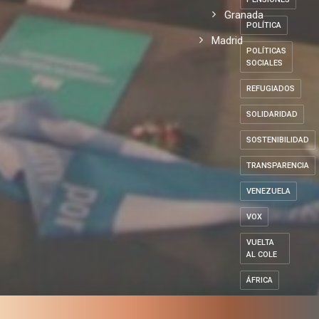
Granada
POLÍTICA
Madrid
POLÍTICAS
SOCIALES
REFUGIADOS
SOLIDARIDAD
SOSTENIBILIDAD
TRANSPARENCIA
VENEZUELA
VOX
VUELTA
AL COLE
ÁFRICA