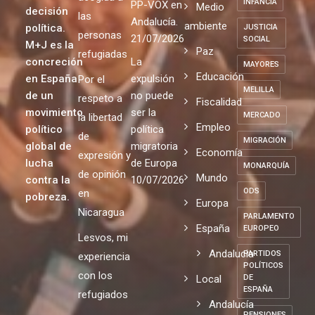
INFANCIA
PP-VOX en
Medio
decisión
las
Andalucía.
ambiente
política.
JUSTICIA
personas
21/07/2026
SOCIAL
M+J es la
Paz
refugiadas
concreción
La
MAYORES
Educación
en España
expulsión
Por el
MELILLA
de un
no puede
respeto a
Fiscalidad
movimiento
ser la
MERCADO
la libertad
Empleo
político
política
de
MIGRACIÓN
global de
migratoria
Economía
expresión y
lucha
de Europa
MONARQUÍA
de opinión
Mundo
contra la
10/07/2026
ODS
en
pobreza.
Europa
Nicaragua
PARLAMENTO
España
EUROPEO
Lesvos, mi
Andalucia
PARTIDOS
experiencia
POLÍTICOS
con los
Local
DE
ESPAÑA
refugiados
Andalucía
PENSIONES