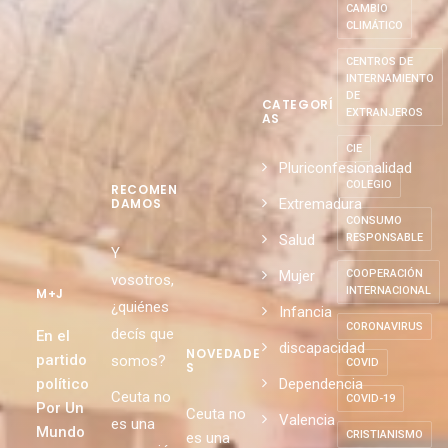
CAMBIO
CLIMÁTICO
CENTROS DE
INTERNAMIENTO
DE
CATEGORÍ
EXTRANJEROS
AS
CIE
Pluriconfesionalidad
COLEGIO
RECOMEN
Extremadura
DAMOS
CONSUMO
Salud
RESPONSABLE
Y
Mujer
COOPERACIÓN
vosotros,
INTERNACIONAL
M+J
¿quiénes
Infancia
CORONAVIRUS
decís que
En el
discapacidad
NOVEDADE
partido
somos?
COVID
S
político
Dependencia
Ceuta no
COVID-19
Por Un
Ceuta no
Valencia
es una
Mundo
CRISTIANISMO
es una