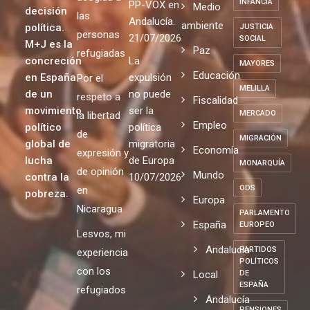
INFANCIA
PP-VOX en
Medio
decisión
las
Andalucía.
ambiente
política.
JUSTICIA
personas
21/07/2026
SOCIAL
M+J es la
Paz
refugiadas
concreción
La
MAYORES
Educación
en España
expulsión
Por el
MELILLA
de un
no puede
respeto a
Fiscalidad
movimiento
ser la
MERCADO
la libertad
Empleo
político
política
de
MIGRACIÓN
global de
migratoria
Economía
expresión y
lucha
de Europa
MONARQUÍA
de opinión
Mundo
contra la
10/07/2026
ODS
en
pobreza.
Europa
Nicaragua
PARLAMENTO
España
EUROPEO
Lesvos, mi
Andalucia
PARTIDOS
experiencia
POLÍTICOS
con los
Local
DE
ESPAÑA
refugiados
Andalucía
PENSIONES