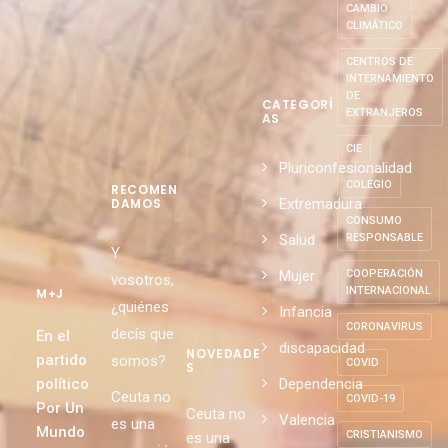
CAMBIO
CLIMÁTICO
CENTROS DE
INTERNAMIENTO
DE
CATEGORÍ
EXTRANJEROS
AS
CIE
Pluriconfesionalidad
COLEGIO
RECOMEN
Extremadura
DAMOS
CONSUMO
Salud
RESPONSABLE
Y
Mujer
COOPERACIÓN
vosotros,
INTERNACIONAL
M+J
¿quiénes
Infancia
CORONAVIRUS
decís que
En el
discapacidad
NOVEDADE
partido
somos?
COVID
S
político
Dependencia
Ceuta no
COVID-19
Por Un
Ceuta no
Valencia
es una
Mundo
CRISTIANISMO
es una