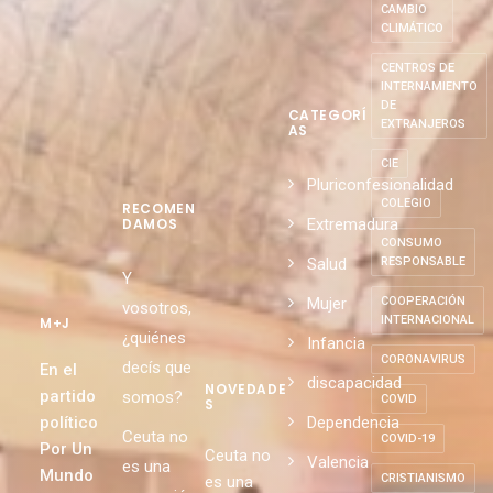
CAMBIO
CLIMÁTICO
CENTROS DE
INTERNAMIENTO
DE
CATEGORÍ
EXTRANJEROS
AS
CIE
Pluriconfesionalidad
COLEGIO
RECOMEN
Extremadura
DAMOS
CONSUMO
Salud
RESPONSABLE
Y
Mujer
COOPERACIÓN
vosotros,
INTERNACIONAL
M+J
¿quiénes
Infancia
CORONAVIRUS
decís que
En el
discapacidad
NOVEDADE
partido
somos?
COVID
S
político
Dependencia
Ceuta no
COVID-19
Por Un
Ceuta no
Valencia
es una
Mundo
CRISTIANISMO
es una