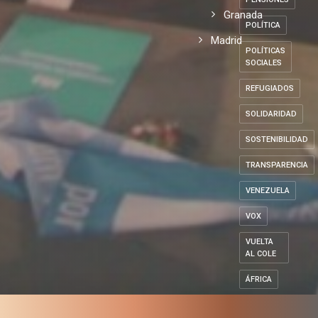
Granada
POLÍTICA
Madrid
POLÍTICAS
SOCIALES
REFUGIADOS
SOLIDARIDAD
SOSTENIBILIDAD
TRANSPARENCIA
VENEZUELA
VOX
VUELTA
AL COLE
ÁFRICA