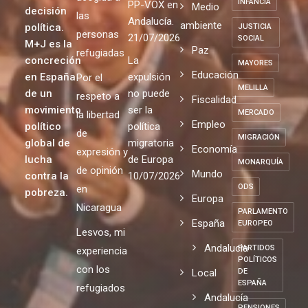
INFANCIA
PP-VOX en
Medio
decisión
las
Andalucía.
ambiente
política.
JUSTICIA
personas
21/07/2026
SOCIAL
M+J es la
Paz
refugiadas
concreción
La
MAYORES
Educación
en España
expulsión
Por el
MELILLA
de un
no puede
respeto a
Fiscalidad
movimiento
ser la
MERCADO
la libertad
Empleo
político
política
de
MIGRACIÓN
global de
migratoria
Economía
expresión y
lucha
de Europa
MONARQUÍA
de opinión
Mundo
contra la
10/07/2026
ODS
en
pobreza.
Europa
Nicaragua
PARLAMENTO
España
EUROPEO
Lesvos, mi
Andalucia
PARTIDOS
experiencia
POLÍTICOS
con los
Local
DE
ESPAÑA
refugiados
Andalucía
PENSIONES