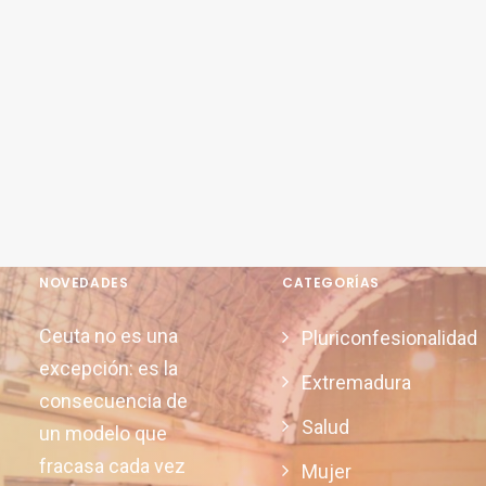
NOVEDADES
CATEGORÍAS
Ceuta no es una
Pluriconfesionalidad
excepción: es la
Extremadura
consecuencia de
Salud
un modelo que
fracasa cada vez
Mujer