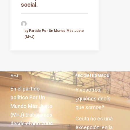
social.
by Partido Por Un Mundo Más Justo
(M+J)
M+J
RECOMENDAMOS
En el partido
Y vosotros,
político Por Un
¿quiénes decís
Mundo Más Justo
que somos?
(M+J) trabajamos
Ceuta no es una
desde el año 2004
excepción: es la