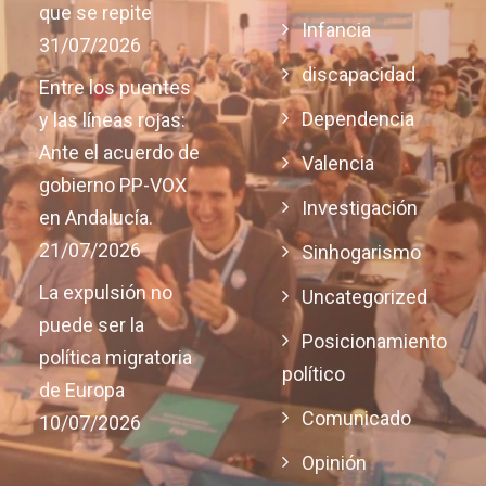
que se repite
Infancia
31/07/2026
discapacidad
Entre los puentes
Dependencia
y las líneas rojas:
Ante el acuerdo de
Valencia
gobierno PP-VOX
Investigación
en Andalucía.
21/07/2026
Sinhogarismo
La expulsión no
Uncategorized
puede ser la
Posicionamiento
política migratoria
político
de Europa
Comunicado
10/07/2026
Opinión