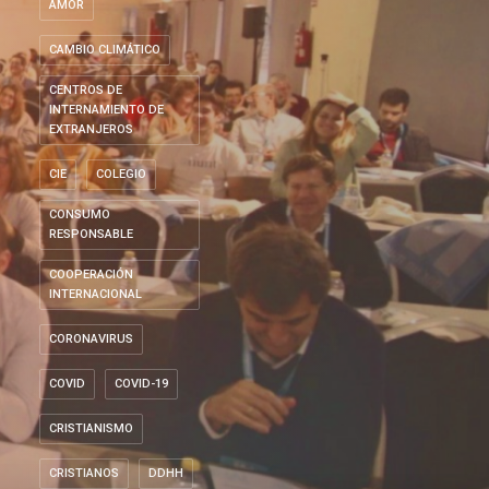
AMOR
CAMBIO CLIMÁTICO
CENTROS DE
INTERNAMIENTO DE
EXTRANJEROS
CIE
COLEGIO
CONSUMO
RESPONSABLE
COOPERACIÓN
INTERNACIONAL
CORONAVIRUS
COVID
COVID-19
CRISTIANISMO
CRISTIANOS
DDHH