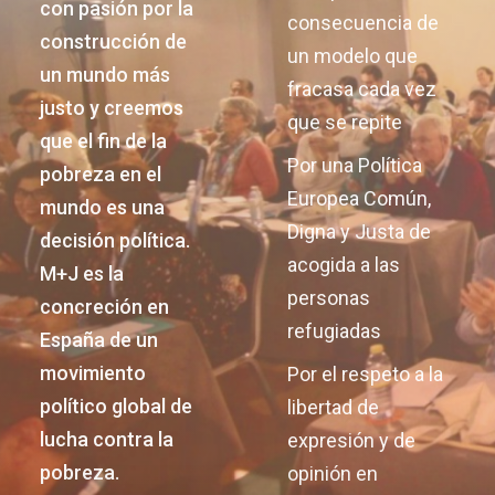
con pasión por la
consecuencia de
construcción de
un modelo que
un mundo más
fracasa cada vez
justo y creemos
que se repite
que el fin de la
Por una Política
pobreza en el
Europea Común,
mundo es una
Digna y Justa de
decisión política.
acogida a las
M+J es la
personas
concreción en
refugiadas
España de un
movimiento
Por el respeto a la
político global de
libertad de
lucha contra la
expresión y de
pobreza.
opinión en