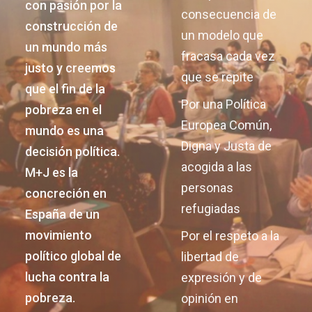
con pasión por la
consecuencia de
construcción de
un modelo que
un mundo más
fracasa cada vez
justo y creemos
que se repite
que el fin de la
Por una Política
pobreza en el
Europea Común,
mundo es una
Digna y Justa de
decisión política.
acogida a las
M+J es la
personas
concreción en
refugiadas
España de un
movimiento
Por el respeto a la
político global de
libertad de
lucha contra la
expresión y de
pobreza.
opinión en