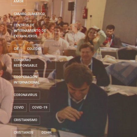
AMOR
CAMBIO CLIMÁTICO
CENTROS DE
INTERNAMIENTO DE
EXTRANJEROS
CIE
COLEGIO
CONSUMO
RESPONSABLE
COOPERACIÓN
INTERNACIONAL
CORONAVIRUS
COVID
COVID-19
CRISTIANISMO
CRISTIANOS
DDHH