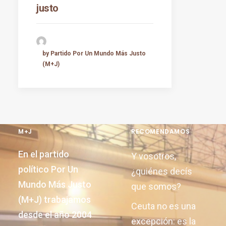
justo
by Partido Por Un Mundo Más Justo
(M+J)
M+J
RECOMENDAMOS
En el partido
Y vosotros,
político Por Un
¿quiénes decís
Mundo Más Justo
que somos?
(M+J) trabajamos
Ceuta no es una
desde el año 2004
excepción: es la