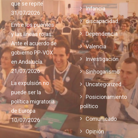
que se repite
Infancia
31/07/2026
discapacidad
Entre los puentes
Dependencia
y las líneas rojas:
Ante el acuerdo de
Valencia
gobierno PP-VOX
Investigación
en Andalucía.
21/07/2026
Sinhogarismo
La expulsión no
Uncategorized
puede ser la
Posicionamiento
política migratoria
político
de Europa
Comunicado
10/07/2026
Opinión