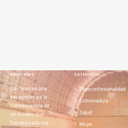
NOVEDADES
CATEGORÍAS
Ceuta no es una
Pluriconfesionalidad
excepción: es la
Extremadura
consecuencia de
Salud
un modelo que
fracasa cada vez
Mujer