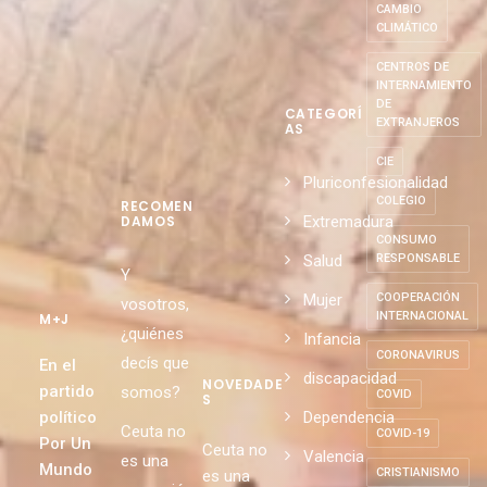
CAMBIO
CLIMÁTICO
CENTROS DE
INTERNAMIENTO
DE
CATEGORÍ
EXTRANJEROS
AS
CIE
Pluriconfesionalidad
COLEGIO
RECOMEN
Extremadura
DAMOS
CONSUMO
Salud
RESPONSABLE
Y
Mujer
COOPERACIÓN
vosotros,
INTERNACIONAL
M+J
¿quiénes
Infancia
CORONAVIRUS
decís que
En el
discapacidad
NOVEDADE
partido
somos?
COVID
S
político
Dependencia
Ceuta no
COVID-19
Por Un
Ceuta no
Valencia
es una
Mundo
CRISTIANISMO
es una