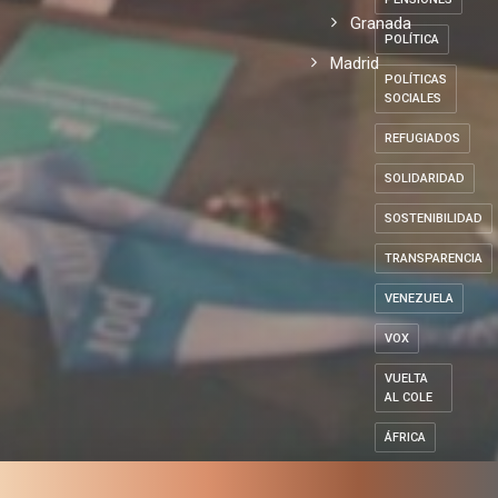
Granada
POLÍTICA
Madrid
POLÍTICAS
SOCIALES
REFUGIADOS
SOLIDARIDAD
SOSTENIBILIDAD
TRANSPARENCIA
VENEZUELA
VOX
VUELTA
AL COLE
ÁFRICA