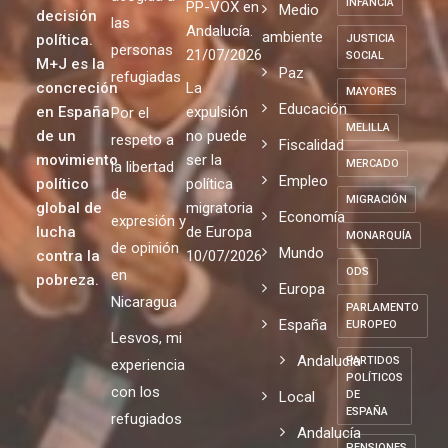
INFANCIA
PP-VOX en
Medio
decisión
las
Andalucía.
ambiente
política.
JUSTICIA
personas
21/07/2026
SOCIAL
M+J es la
Paz
refugiadas
concreción
La
MAYORES
Educación
en España
expulsión
Por el
MELILLA
de un
no puede
respeto a
Fiscalidad
movimiento
ser la
MERCADO
la libertad
Empleo
político
política
de
MIGRACIÓN
global de
migratoria
Economía
expresión y
lucha
de Europa
MONARQUÍA
de opinión
Mundo
contra la
10/07/2026
ODS
en
pobreza.
Europa
Nicaragua
PARLAMENTO
España
EUROPEO
Lesvos, mi
Andalucia
PARTIDOS
experiencia
POLÍTICOS
con los
Local
DE
ESPAÑA
refugiados
Andalucía
PENSIONES