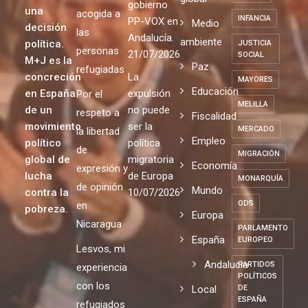
gobierno
una
acogida a
INFANCIA
PP-VOX en
Medio
decisión
las
Andalucía.
ambiente
política.
JUSTICIA
personas
21/07/2026
SOCIAL
M+J es la
Paz
refugiadas
concreción
La
MAYORES
Educación
en España
expulsión
Por el
MELILLA
de un
no puede
respeto a
Fiscalidad
movimiento
ser la
MERCADO
la libertad
Empleo
político
política
de
MIGRACIÓN
global de
migratoria
Economía
expresión y
lucha
de Europa
MONARQUÍA
de opinión
Mundo
contra la
10/07/2026
ODS
en
pobreza.
Europa
Nicaragua
PARLAMENTO
España
EUROPEO
Lesvos, mi
Andalucia
PARTIDOS
experiencia
POLÍTICOS
con los
Local
DE
ESPAÑA
refugiados