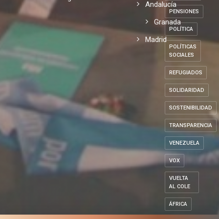
Andalucía
PENSIONES
Granada
POLÍTICA
Madrid
POLÍTICAS
SOCIALES
REFUGIADOS
SOLIDARIDAD
SOSTENIBILIDAD
TRANSPARENCIA
VENEZUELA
VOX
VUELTA
AL COLE
ÁFRICA