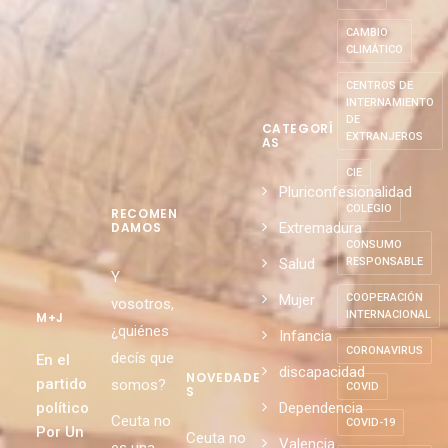
CAMBIO
CLIMÁTICO
CENTROS DE
INTERNAMIENTO
DE
CATEGORÍ
EXTRANJEROS
AS
CIE
Pluriconfesionalidad
COLEGIO
RECOMEN
Extremadura
DAMOS
CONSUMO
Salud
RESPONSABLE
Y
Mujer
COOPERACIÓN
vosotros,
INTERNACIONAL
M+J
¿quiénes
Infancia
CORONAVIRUS
decís que
En el
discapacidad
NOVEDADE
partido
somos?
COVID
S
político
Dependencia
Ceuta no
COVID-19
Por Un
Ceuta no
Valencia