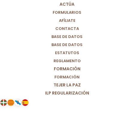
ACTÚA
FORMULARIOS
AFÍLIATE
CONTACTA
BASE DE DATOS
BASE DE DATOS
ESTATUTOS
REGLAMENTO
FORMACIÓN
FORMACIÓN
TEJER LA PAZ
ILP REGULARIZACIÓN
23/01/2025
Ante la reciente toma de posesión
de Nicolás Maduro en el gobierno
de Venezuela