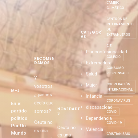
CAMBIO
CLIMÁTICO
CENTROS DE
INTERNAMIENTO
DE
CATEGORÍ
EXTRANJEROS
AS
CIE
Pluriconfesionalidad
COLEGIO
RECOMEN
Extremadura
DAMOS
CONSUMO
Salud
RESPONSABLE
Y
Mujer
COOPERACIÓN
vosotros,
INTERNACIONAL
M+J
¿quiénes
Infancia
CORONAVIRUS
decís que
En el
discapacidad
NOVEDADE
partido
somos?
COVID
S
político
Dependencia
Ceuta no
COVID-19
Por Un
Ceuta no
Valencia
es una
Mundo
CRISTIANISMO
es una