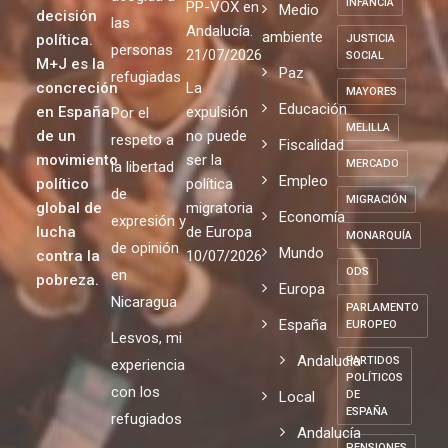
INFANCIA
PP-VOX en
Medio
decisión
las
Andalucía.
ambiente
política.
JUSTICIA
personas
21/07/2026
SOCIAL
M+J es la
Paz
refugiadas
concreción
La
MAYORES
Educación
en España
expulsión
Por el
MELILLA
de un
no puede
respeto a
Fiscalidad
movimiento
ser la
MERCADO
la libertad
Empleo
político
política
de
MIGRACIÓN
global de
migratoria
Economía
expresión y
lucha
de Europa
MONARQUÍA
de opinión
Mundo
contra la
10/07/2026
ODS
en
pobreza.
Europa
Nicaragua
PARLAMENTO
España
EUROPEO
Lesvos, mi
Andalucia
PARTIDOS
experiencia
POLÍTICOS
con los
Local
DE
ESPAÑA
refugiados
Andalucía
PENSIONES