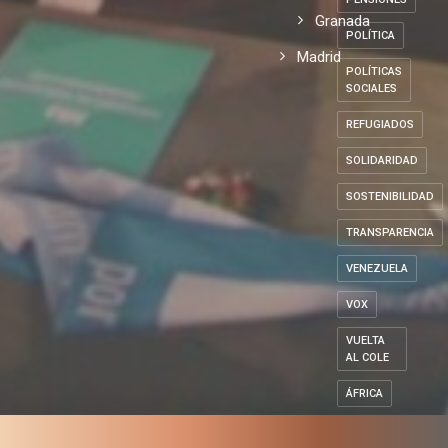
Granada
POLÍTICA
Madrid
POLÍTICAS
SOCIALES
REFUGIADOS
SOLIDARIDAD
SOSTENIBILIDAD
TRANSPARENCIA
VENEZUELA
VOX
VUELTA
AL COLE
ÁFRICA