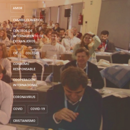
AMOR
CAMBIO CLIMÁTICO
CENTROS DE
INTERNAMIENTO DE
EXTRANJEROS
CIE
COLEGIO
CONSUMO
RESPONSABLE
COOPERACIÓN
INTERNACIONAL
CORONAVIRUS
COVID
COVID-19
CRISTIANISMO