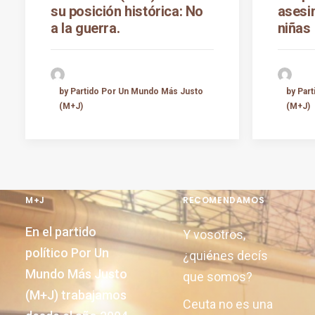
su posición histórica: No
asesi
a la guerra.
niñas
by Partido Por Un Mundo Más Justo
by Par
(M+J)
(M+J)
M+J
RECOMENDAMOS
En el partido
Y vosotros,
político Por Un
¿quiénes decís
Mundo Más Justo
que somos?
(M+J) trabajamos
Ceuta no es una