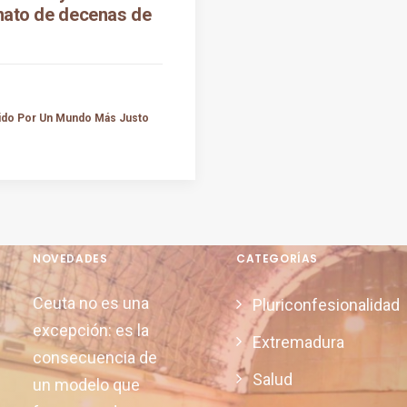
nato de decenas de
tido Por Un Mundo Más Justo
NOVEDADES
CATEGORÍAS
Ceuta no es una
Pluriconfesionalidad
excepción: es la
Extremadura
consecuencia de
Salud
un modelo que