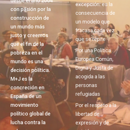
desde el año 2004
excepción: es la
con pasión por la
consecuencia de
construcción de
un modelo que
un mundo más
fracasa cada vez
justo y creemos
que se repite
que el fin de la
Por una Política
pobreza en el
Europea Común,
mundo es una
Digna y Justa de
decisión política.
acogida a las
M+J es la
personas
concreción en
refugiadas
España de un
movimiento
Por el respeto a la
político global de
libertad de
lucha contra la
expresión y de