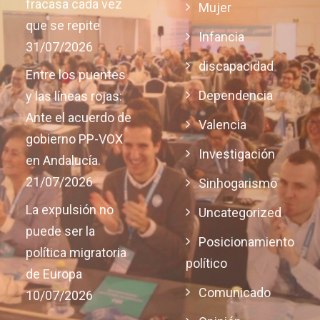
fracasa cada vez
Mujer
que se repite
Infancia
31/07/2026
discapacidad
Entre los puentes
Dependencia
y las líneas rojas:
Ante el acuerdo de
Valencia
gobierno PP-VOX
Investigación
en Andalucía.
21/07/2026
Sinhogarismo
La expulsión no
Uncategorized
puede ser la
Posicionamiento
política migratoria
político
de Europa
Comunicado
10/07/2026