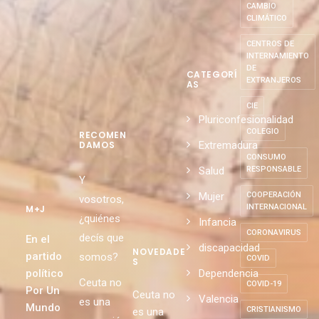
CAMBIO
CLIMÁTICO
CENTROS DE
INTERNAMIENTO
DE
CATEGORÍ
EXTRANJEROS
AS
CIE
Pluriconfesionalidad
COLEGIO
RECOMEN
Extremadura
DAMOS
CONSUMO
Salud
RESPONSABLE
Y
Mujer
COOPERACIÓN
vosotros,
INTERNACIONAL
M+J
¿quiénes
Infancia
CORONAVIRUS
decís que
En el
discapacidad
NOVEDADE
partido
somos?
COVID
S
político
Dependencia
Ceuta no
COVID-19
Por Un
Ceuta no
Valencia
es una
Mundo
CRISTIANISMO
es una