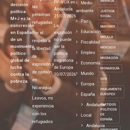
INFANCIA
PP-VOX en
Medio
decisión
las
Andalucía.
ambiente
política.
JUSTICIA
personas
21/07/2026
SOCIAL
M+J es la
Paz
refugiadas
concreción
La
MAYORES
Educación
en España
expulsión
Por el
MELILLA
de un
no puede
respeto a
Fiscalidad
movimiento
ser la
MERCADO
la libertad
Empleo
político
política
de
MIGRACIÓN
global de
migratoria
Economía
expresión y
lucha
de Europa
MONARQUÍA
de opinión
Mundo
contra la
10/07/2026
ODS
en
pobreza.
Europa
Nicaragua
PARLAMENTO
España
EUROPEO
Lesvos, mi
Andalucia
PARTIDOS
experiencia
POLÍTICOS
con los
Local
DE
ESPAÑA
refugiados
Andalucía
PENSIONES