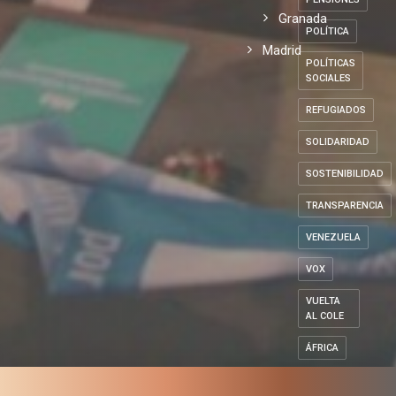
Granada
POLÍTICA
Madrid
POLÍTICAS
SOCIALES
REFUGIADOS
SOLIDARIDAD
SOSTENIBILIDAD
TRANSPARENCIA
VENEZUELA
VOX
VUELTA
AL COLE
ÁFRICA