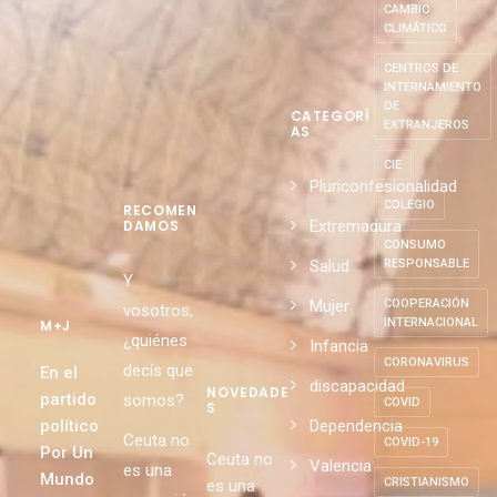
CAMBIO
CLIMÁTICO
CENTROS DE
INTERNAMIENTO
DE
CATEGORÍ
EXTRANJEROS
AS
CIE
Pluriconfesionalidad
COLEGIO
RECOMEN
Extremadura
DAMOS
CONSUMO
Salud
RESPONSABLE
Y
Mujer
COOPERACIÓN
vosotros,
INTERNACIONAL
M+J
¿quiénes
Infancia
CORONAVIRUS
decís que
En el
discapacidad
NOVEDADE
partido
somos?
COVID
S
político
Dependencia
Ceuta no
COVID-19
Por Un
Ceuta no
Valencia
es una
Mundo
CRISTIANISMO
es una