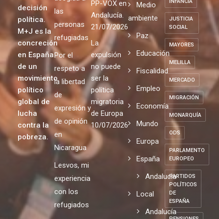
INFANCIA
PP-VOX en
Medio
decisión
las
Andalucía.
ambiente
política.
JUSTICIA
personas
21/07/2026
SOCIAL
M+J es la
Paz
refugiadas
concreción
La
MAYORES
Educación
en España
expulsión
Por el
MELILLA
de un
no puede
respeto a
Fiscalidad
movimiento
ser la
MERCADO
la libertad
Empleo
político
política
de
MIGRACIÓN
global de
migratoria
Economía
expresión y
lucha
de Europa
MONARQUÍA
de opinión
Mundo
contra la
10/07/2026
ODS
en
pobreza.
Europa
Nicaragua
PARLAMENTO
España
EUROPEO
Lesvos, mi
Andalucia
PARTIDOS
experiencia
POLÍTICOS
con los
Local
DE
ESPAÑA
refugiados
Andalucía
PENSIONES