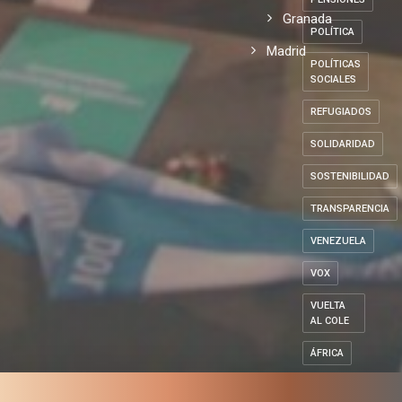
Granada
POLÍTICA
Madrid
POLÍTICAS
SOCIALES
REFUGIADOS
SOLIDARIDAD
SOSTENIBILIDAD
TRANSPARENCIA
VENEZUELA
VOX
VUELTA
AL COLE
ÁFRICA