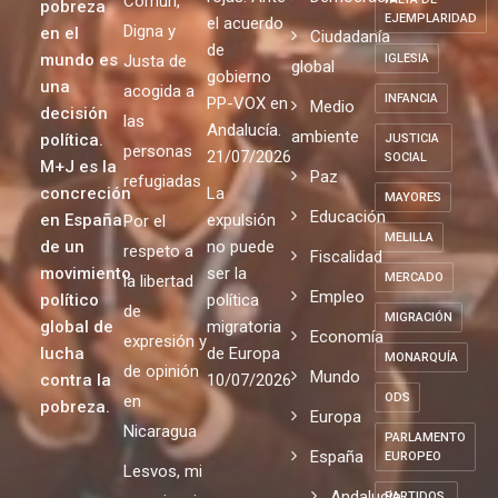
Común,
pobreza
EJEMPLARIDAD
el acuerdo
Digna y
en el
Ciudadanía
de
mundo es
Justa de
IGLESIA
global
gobierno
una
acogida a
INFANCIA
PP-VOX en
Medio
decisión
las
Andalucía.
ambiente
política.
JUSTICIA
personas
21/07/2026
SOCIAL
M+J es la
Paz
refugiadas
concreción
La
MAYORES
Educación
en España
expulsión
Por el
MELILLA
de un
no puede
respeto a
Fiscalidad
movimiento
ser la
MERCADO
la libertad
Empleo
político
política
de
MIGRACIÓN
global de
migratoria
Economía
expresión y
lucha
de Europa
MONARQUÍA
de opinión
Mundo
contra la
10/07/2026
ODS
en
pobreza.
Europa
Nicaragua
PARLAMENTO
España
EUROPEO
Lesvos, mi
Andalucia
PARTIDOS