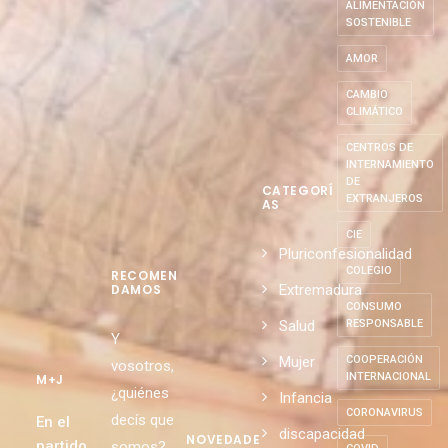
ALIMENTACIÓN
SOSTENIBLE
AMOR
CAMBIO
CLIMÁTICO
CENTROS DE
INTERNAMIENTO
DE
CATEGORÍ
EXTRANJEROS
AS
CIE
Pluriconfesionalidad
COLEGIO
RECOMEN
Extremadura
DAMOS
CONSUMO
Salud
RESPONSABLE
Y
Mujer
COOPERACIÓN
vosotros,
INTERNACIONAL
M+J
¿quiénes
Infancia
CORONAVIRUS
decís que
En el
discapacidad
NOVEDADE
partido
somos?