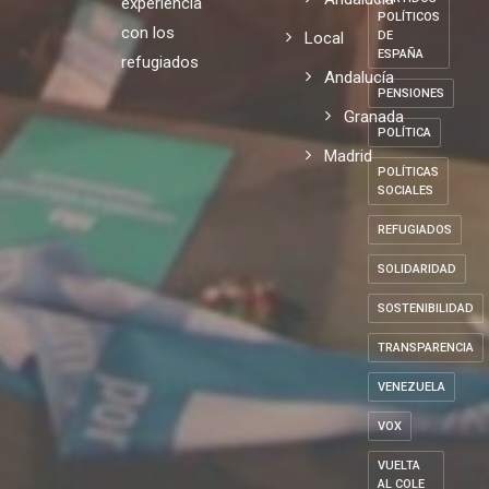
experiencia
POLÍTICOS
con los
Local
DE
ESPAÑA
refugiados
Andalucía
PENSIONES
Granada
POLÍTICA
Madrid
POLÍTICAS
SOCIALES
REFUGIADOS
SOLIDARIDAD
SOSTENIBILIDAD
TRANSPARENCIA
VENEZUELA
VOX
VUELTA
AL COLE