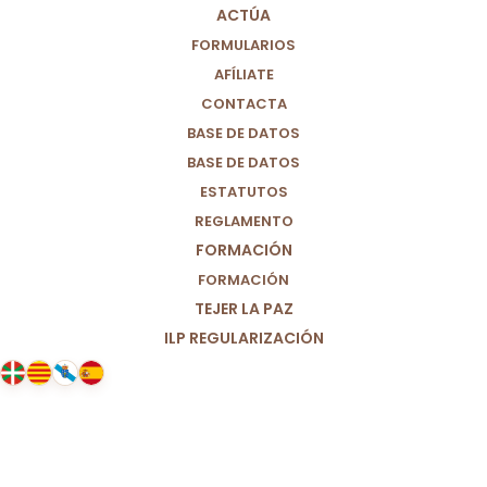
ACTÚA
FORMULARIOS
AFÍLIATE
CONTACTA
BASE DE DATOS
BASE DE DATOS
ESTATUTOS
REGLAMENTO
FORMACIÓN
FORMACIÓN
TEJER LA PAZ
ILP REGULARIZACIÓN
05/03/2026
El partido Por Un Mundo Más
Justo (M+J) reitera su posición
histórica: No a la guerra.