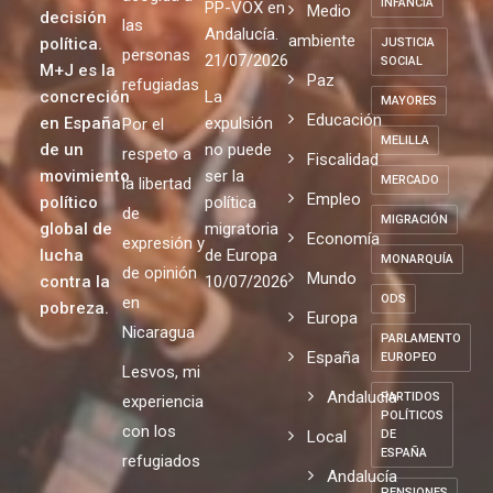
INFANCIA
PP-VOX en
Medio
decisión
las
Andalucía.
ambiente
política.
JUSTICIA
personas
21/07/2026
SOCIAL
M+J es la
Paz
refugiadas
concreción
La
MAYORES
Educación
en España
expulsión
Por el
MELILLA
de un
no puede
respeto a
Fiscalidad
movimiento
ser la
MERCADO
la libertad
Empleo
político
política
de
MIGRACIÓN
global de
migratoria
Economía
expresión y
lucha
de Europa
MONARQUÍA
de opinión
Mundo
contra la
10/07/2026
ODS
en
pobreza.
Europa
Nicaragua
PARLAMENTO
España
EUROPEO
Lesvos, mi
Andalucia
PARTIDOS
experiencia
POLÍTICOS
con los
Local
DE
ESPAÑA
refugiados
Andalucía
PENSIONES