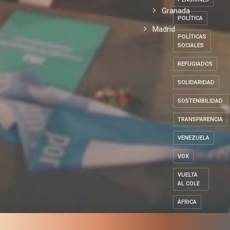
Granada
POLÍTICA
Madrid
POLÍTICAS
SOCIALES
REFUGIADOS
SOLIDARIDAD
SOSTENIBILIDAD
TRANSPARENCIA
VENEZUELA
VOX
VUELTA
AL COLE
ÁFRICA