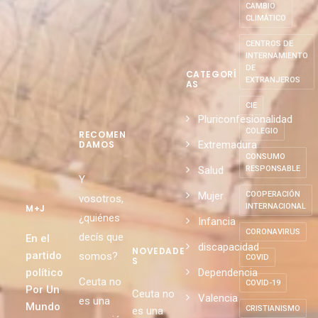
CAMBIO
CLIMÁTICO
CENTROS DE
INTERNAMIENTO
DE
CATEGORÍ
EXTRANJEROS
AS
CIE
Pluriconfesionalidad
COLEGIO
RECOMEN
Extremadura
DAMOS
CONSUMO
Salud
RESPONSABLE
Y
Mujer
COOPERACIÓN
vosotros,
INTERNACIONAL
M+J
¿quiénes
Infancia
CORONAVIRUS
decís que
En el
discapacidad
NOVEDADE
partido
somos?
COVID
S
político
Dependencia
Ceuta no
COVID-19
Por Un
Ceuta no
Valencia
es una
Mundo
CRISTIANISMO
es una