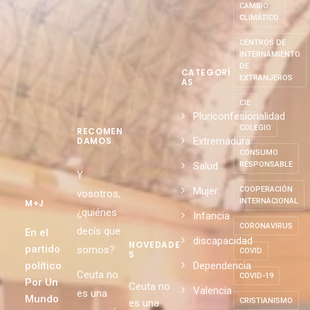
CAMBIO
CLIMÁTICO
CENTROS DE
INTERNAMIENTO
DE
CATEGORÍ
EXTRANJEROS
AS
CIE
Pluriconfesionalidad
COLEGIO
RECOMEN
Extremadura
DAMOS
CONSUMO
Salud
RESPONSABLE
Y
Mujer
COOPERACIÓN
vosotros,
INTERNACIONAL
M+J
¿quiénes
Infancia
CORONAVIRUS
decís que
En el
discapacidad
NOVEDADE
partido
somos?
COVID
S
político
Dependencia
Ceuta no
COVID-19
Por Un
Ceuta no
Valencia
es una
Mundo
CRISTIANISMO
es una