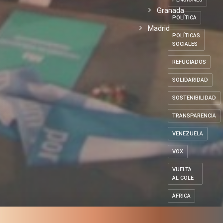
Granada
POLÍTICA
Madrid
POLÍTICAS
SOCIALES
REFUGIADOS
SOLIDARIDAD
SOSTENIBILIDAD
TRANSPARENCIA
VENEZUELA
VOX
VUELTA
AL COLE
ÁFRICA