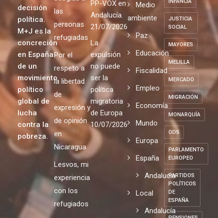
INFANCIA
PP-VOX en
Medio
decisión
las
Andalucía.
ambiente
política.
JUSTICIA
personas
21/07/2026
SOCIAL
M+J es la
Paz
refugiadas
concreción
La
MAYORES
Educación
en España
expulsión
Por el
MELILLA
de un
no puede
respeto a
Fiscalidad
movimiento
ser la
MERCADO
la libertad
Empleo
político
política
de
MIGRACIÓN
global de
migratoria
Economía
expresión y
lucha
de Europa
MONARQUÍA
de opinión
Mundo
contra la
10/07/2026
ODS
en
pobreza.
Europa
Nicaragua
PARLAMENTO
España
EUROPEO
Lesvos, mi
Andalucia
PARTIDOS
experiencia
POLÍTICOS
con los
Local
DE
ESPAÑA
refugiados
Andalucía
PENSIONES