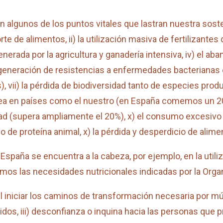
n algunos de los puntos vitales que lastran nuestra soste
rte de alimentos, ii) la utilización masiva de fertilizan
nerada por la agricultura y ganadería intensiva, iv) el aban
a generación de resistencias a enfermedades bacterianas 
 vii) la pérdida de biodiversidad tanto de especies produ
ánea en países como el nuestro (en España comemos un
sidad (supera ampliamente el 20%), x) el consumo excesiv
 de proteína animal, x) la pérdida y desperdicio de alim
aña se encuentra a la cabeza, por ejemplo, en la utiliza
os las necesidades nutricionales indicadas por la Organ
niciar los caminos de transformación necesaria por múlti
idos, iii) desconfianza o inquina hacia las personas que