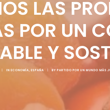
OS LAS PRO
AS POR UN
ABLE Y SOST
|
IN
ECONOMÍA
,
ESPAÑA
|
BY
PARTIDO POR UN MUNDO MÁS J