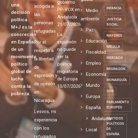
gobierno
una
acogida a
INFANCIA
PP-VOX en
Medio
decisión
las
Andalucía.
ambiente
política.
JUSTICIA
personas
21/07/2026
SOCIAL
M+J es la
Paz
refugiadas
concreción
La
MAYORES
Educación
en España
expulsión
Por el
MELILLA
de un
no puede
respeto a
Fiscalidad
movimiento
ser la
MERCADO
la libertad
Empleo
político
política
de
MIGRACIÓN
global de
migratoria
Economía
expresión y
lucha
de Europa
MONARQUÍA
de opinión
Mundo
contra la
10/07/2026
ODS
en
pobreza.
Europa
Nicaragua
PARLAMENTO
España
EUROPEO
Lesvos, mi
Andalucia
PARTIDOS
experiencia
POLÍTICOS
con los
Local
DE
ESPAÑA
refugiados