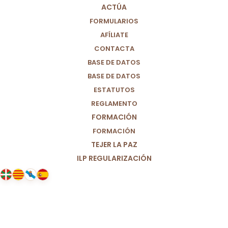
ACTÚA
FORMULARIOS
AFÍLIATE
CONTACTA
BASE DE DATOS
BASE DE DATOS
ESTATUTOS
REGLAMENTO
FORMACIÓN
FORMACIÓN
TEJER LA PAZ
ILP REGULARIZACIÓN
12/01/2022
Apoyamos las propuestas
políticas por un consumo
saludable y sostenible