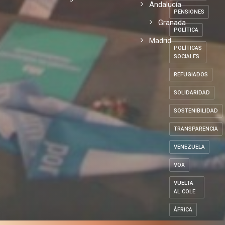
Andalucía
PENSIONES
Granada
POLÍTICA
Madrid
POLÍTICAS
SOCIALES
REFUGIADOS
SOLIDARIDAD
SOSTENIBILIDAD
TRANSPARENCIA
VENEZUELA
VOX
VUELTA
AL COLE
ÁFRICA