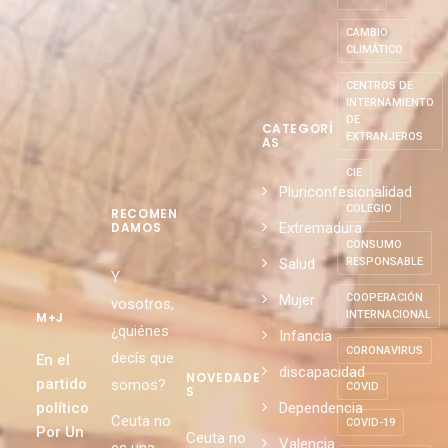
CAMBIO
CLIMÁTICO
CENTROS DE
INTERNAMIENTO
DE
CATEGORÍ
EXTRANJEROS
AS
CIE
Pluriconfesionalidad
COLEGIO
RECOMEN
Extremadura
DAMOS
CONSUMO
Salud
RESPONSABLE
Y
Mujer
COOPERACIÓN
vosotros,
INTERNACIONAL
M+J
¿quiénes
Infancia
CORONAVIRUS
decís que
En el
discapacidad
NOVEDADE
partido
somos?
COVID
S
político
Dependencia
Ceuta no
COVID-19
Por Un
Ceuta no
Valencia