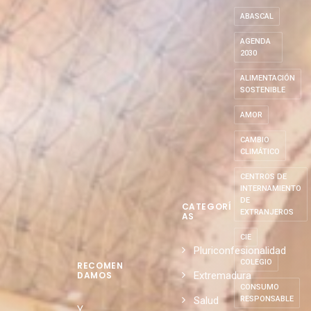
ETIQUETA
S
ABASCAL
AGENDA
2030
ALIMENTACIÓN
SOSTENIBLE
AMOR
CAMBIO
CLIMÁTICO
CENTROS DE
INTERNAMIENTO
DE
CATEGORÍ
EXTRANJEROS
AS
CIE
Pluriconfesionalidad
COLEGIO