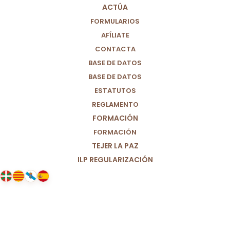
ACTÚA
10/01/2025
|
IN
VALENCIA
,
LOCAL
|
BY
PARTIDO POR UN
MUNDO MÁS JUSTO (M+J)
FORMULARIOS
AFÍLIATE
CONTACTA
BASE DE DATOS
BASE DE DATOS
ESTATUTOS
REGLAMENTO
FORMACIÓN
FORMACIÓN
TEJER LA PAZ
ILP REGULARIZACIÓN