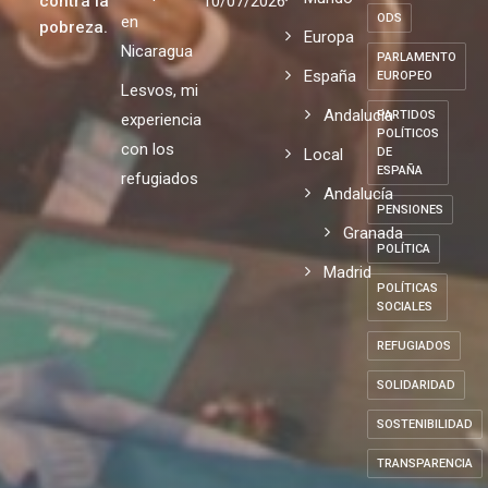
de
MIGRACIÓN
global de
migratoria
Economía
expresión y
lucha
de Europa
MONARQUÍA
de opinión
Mundo
contra la
10/07/2026
ODS
en
pobreza.
Europa
Nicaragua
PARLAMENTO
España
EUROPEO
Lesvos, mi
Andalucia
PARTIDOS
experiencia
POLÍTICOS
con los
Local
DE
ESPAÑA
refugiados
Andalucía
PENSIONES
Granada
POLÍTICA
Madrid
POLÍTICAS
SOCIALES
REFUGIADOS
SOLIDARIDAD