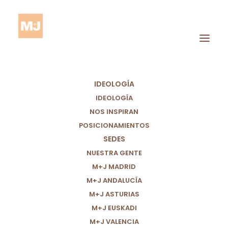
IDEOLOGÍA
IDEOLOGÍA
NOS INSPIRAN
POSICIONAMIENTOS
SEDES
NUESTRA GENTE
BALANCE ANTE LA
M+J MADRID
M+J ANDALUCÍA
DANA II: ANTES DEL
M+J ASTURIAS
DÍA 29 DE OCTUBRE.
M+J EUSKADI
M+J VALENCIA