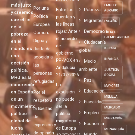
cada vez
construcción
EDUCACIÓN
que se
Opinión
que se
de un
repite
EMPATÍA
repite
mundo
Justicia
31/07/2026
más justo
EMPLEO
Por una
Entre los
Pobreza
AGRARIO
y creemos
Política
puentes y
que el fin
Migrantes
ESPAÑA
las líneas
Europea
de la
rojas: Ante
Democracia
Común,
FALTA DE
pobreza
EJEMPLARIDAD
el acuerdo
Digna y
en el
Ciudadanía
de
mundo es
Justa de
IGLESIA
global
gobierno
una
acogida a
INFANCIA
PP-VOX en
Medio
decisión
las
Andalucía.
ambiente
política.
JUSTICIA
personas
21/07/2026
SOCIAL
M+J es la
Paz
refugiadas
concreción
La
MAYORES
Educación
en España
expulsión
Por el
MELILLA
de un
no puede
respeto a
Fiscalidad
movimiento
ser la
MERCADO
la libertad
Empleo
político
política