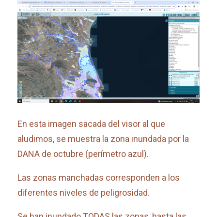
En esta imagen sacada del visor al que
aludimos, se muestra la zona inundada por la
DANA de octubre (perímetro azul).
Las zonas manchadas corresponden a los
diferentes niveles de peligrosidad.
Se han inundado TODAS las zonas, hasta las