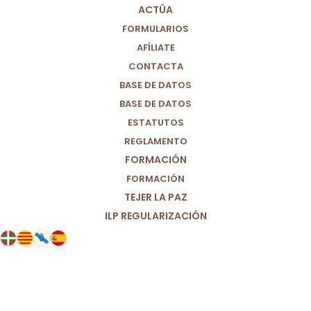
MUNDO MÁS JUSTO (M+J)
ACTÚA
FORMULARIOS
AFÍLIATE
CONTACTA
BASE DE DATOS
BASE DE DATOS
ESTATUTOS
REGLAMENTO
FORMACIÓN
FORMACIÓN
TEJER LA PAZ
ILP REGULARIZACIÓN