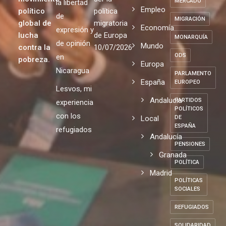
Educación
en España
expulsión
Por el
MELILLA
de un
no puede
respeto a
Fiscalidad
movimiento
ser la
MERCADO
la libertad
Empleo
político
política
de
MIGRACIÓN
global de
migratoria
Economía
expresión y
lucha
de Europa
MONARQUÍA
de opinión
Mundo
contra la
10/07/2026
ODS
en
pobreza.
Europa
Nicaragua
PARLAMENTO
España
EUROPEO
Lesvos, mi
Andalucia
PARTIDOS
experiencia
POLÍTICOS
con los
Local
DE
ESPAÑA
refugiados
Andalucía
PENSIONES
Granada
POLÍTICA
Madrid
POLÍTICAS
SOCIALES