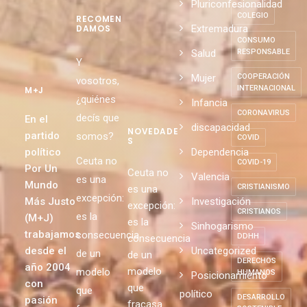
DE
CATEGORÍ
EXTRANJEROS
AS
CIE
Pluriconfesionalidad
COLEGIO
RECOMEN
Extremadura
DAMOS
CONSUMO
Salud
RESPONSABLE
Y
Mujer
COOPERACIÓN
vosotros,
INTERNACIONAL
M+J
¿quiénes
Infancia
CORONAVIRUS
decís que
En el
discapacidad
NOVEDADE
partido
somos?
COVID
S
político
Dependencia
Ceuta no
COVID-19
Por Un
Ceuta no
Valencia
es una
Mundo
CRISTIANISMO
es una
excepción:
Más Justo
Investigación
excepción:
CRISTIANOS
es la
(M+J)
es la
Sinhogarismo
trabajamos
consecuencia
DDHH
consecuencia
desde el
Uncategorized
de un
de un