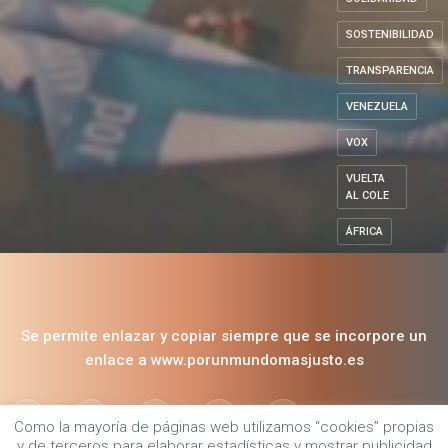
REFUGIADOS
SOLIDARIDAD
SOSTENIBILIDAD
TRANSPARENCIA
VENEZUELA
VOX
VUELTA
AL COLE
ÁFRICA
Se permite enlazar y copiar siempre que se incorpore un
Como la mayoría de páginas web utilizamos “cookies” propias
enlace a www.porunmundomasjusto.es
y de terceros para elaborar estadísticas y mostrar publicidad