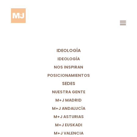
IDEOLOGÍA
IDEOLOGÍA
NOS INSPIRAN
POSICIONAMIENTOS
SEDES
NUESTRA GENTE
M+J MADRID
BALANCE ANTE LA
M+J ANDALUCÍA
DANA: I PREGUNTAS
M+J ASTURIAS
M+J EUSKADI
M+J VALENCIA
29/12/2024
|
IN
VALENCIA
,
LOCAL
|
BY
PARTIDO POR UN