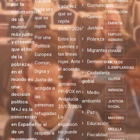
DERECHOS
año 2004
modelo
modelo
HUMANOS
Posicionamiento
con
que
que
político
DESARROLLO
pasión
fracasa
fracasa
SOSTENIBLE
por la
Comunicado
cada vez
cada vez
construcción
EDUCACIÓN
que se
Opinión
que se
de un
repite
EMPATÍA
repite
mundo
Justicia
31/07/2026
más justo
EMPLEO
Por una
Entre los
Pobreza
AGRARIO
y creemos
Política
puentes y
que el fin
Migrantes
ESPAÑA
las líneas
Europea
de la
rojas: Ante
Democracia
Común,
FALTA DE
pobreza
EJEMPLARIDAD
el acuerdo
Digna y
en el
Ciudadanía
de
mundo es
Justa de
IGLESIA
global
gobierno
una
acogida a
INFANCIA
PP-VOX en
Medio
decisión
las
Andalucía.
ambiente
política.
JUSTICIA
personas
21/07/2026
SOCIAL
M+J es la
Paz
refugiadas
concreción
La
MAYORES