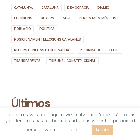
CATALUNYA
CATALUÑA
DEMOCRACIA
DIÀLEG
ELECCIONS
GOVERN
M+J
PER UN MÓN MÉS JUST
POBLACIÓ
POLÍTICA
POSICIONAMENT ELECCIONS CATALANES
RECURS D’INCONSTITUCIONALITAT
REFORMA DE L’ESTATUT
TRANSPARENTS
TRIBUNAL CONSTITUCIONAL
Últimos
Como la mayoría de páginas web utilizamos “cookies” propias
posicionamientos
y de terceros para elaborar estadísticas y mostrar publicidad
personalizada.
Resumen
Aceptar