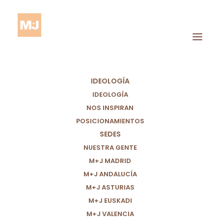
IDEOLOGÍA
IDEOLOGÍA
NOS INSPIRAN
POSICIONAMIENTOS
SEDES
NUESTRA GENTE
POSICIONAMENT
M+J MADRID
M+J ANDALUCÍA
ELECCIONS
M+J ASTURIAS
CATALANES
M+J EUSKADI
M+J VALENCIA