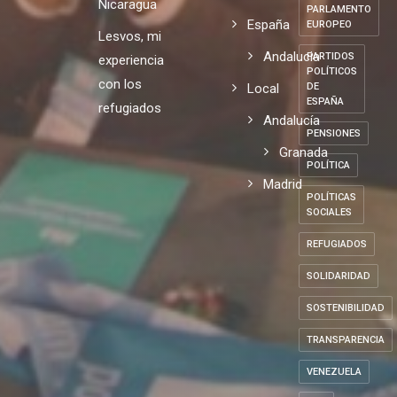
Nicaragua
PARLAMENTO
España
EUROPEO
Lesvos, mi
Andalucia
PARTIDOS
experiencia
POLÍTICOS
con los
Local
DE
ESPAÑA
refugiados
Andalucía
PENSIONES
Granada
POLÍTICA
Madrid
POLÍTICAS
SOCIALES
REFUGIADOS
SOLIDARIDAD
SOSTENIBILIDAD
TRANSPARENCIA
VENEZUELA