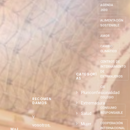
AGENDA
2030
ALIMENTACIÓN
SOSTENIBLE
AMOR
CAMBIO
CLIMÁTICO
CENTROS DE
INTERNAMIENTO
DE
CATEGORÍ
EXTRANJEROS
AS
CIE
Pluriconfesionalidad
COLEGIO
RECOMEN
Extremadura
DAMOS
CONSUMO
Salud
RESPONSABLE
Y
Mujer
COOPERACIÓN
vosotros,
INTERNACIONAL
M+J