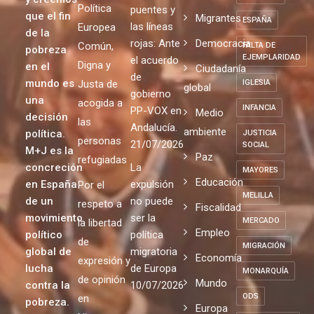
Política
puentes y
que el fin
Migrantes
ESPAÑA
las líneas
Europea
de la
rojas: Ante
Democracia
Común,
FALTA DE
pobreza
EJEMPLARIDAD
el acuerdo
Digna y
en el
Ciudadanía
de
mundo es
Justa de
IGLESIA
global
gobierno
una
acogida a
INFANCIA
PP-VOX en
Medio
decisión
las
Andalucía.
ambiente
política.
JUSTICIA
personas
21/07/2026
SOCIAL
M+J es la
Paz
refugiadas
concreción
La
MAYORES
Educación
en España
expulsión
Por el
MELILLA
de un
no puede
respeto a
Fiscalidad
movimiento
ser la
MERCADO
la libertad
Empleo
político
política
de
MIGRACIÓN
global de
migratoria
Economía
expresión y
lucha
de Europa
MONARQUÍA
de opinión
Mundo
contra la
10/07/2026
ODS
en
pobreza.
Europa