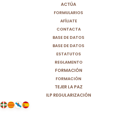
ACTÚA
FORMULARIOS
AFÍLIATE
CONTACTA
BASE DE DATOS
BASE DE DATOS
ESTATUTOS
REGLAMENTO
FORMACIÓN
FORMACIÓN
TEJER LA PAZ
ILP REGULARIZACIÓN
31/07/2026
Ceuta no es una excepción: es la
consecuencia de un modelo que
fracasa cada vez que se repite