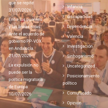
que se repite
Infancia
31/07/2026
discapacidad
Entre los puentes
Dependencia
y las líneas rojas:
Ante el acuerdo de
Valencia
gobierno PP-VOX
Investigación
en Andalucía.
21/07/2026
Sinhogarismo
La expulsión no
Uncategorized
puede ser la
Posicionamiento
política migratoria
político
de Europa
Comunicado
10/07/2026
Opinión