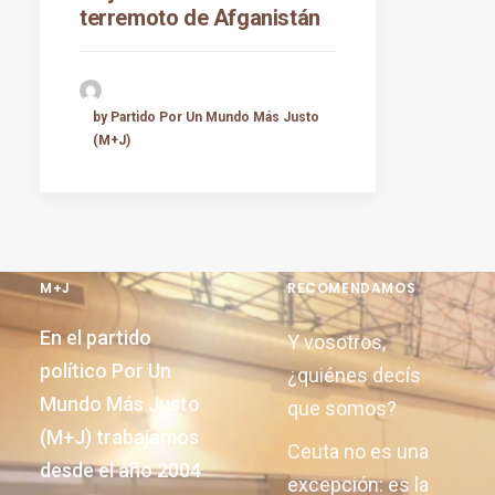
terremoto de Afganistán
by Partido Por Un Mundo Más Justo
(M+J)
M+J
RECOMENDAMOS
En el partido
Y vosotros,
político Por Un
¿quiénes decís
Mundo Más Justo
que somos?
(M+J) trabajamos
Ceuta no es una
desde el año 2004
excepción: es la