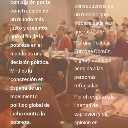
con pasión por la
consecuencia de
construcción de
un modelo que
un mundo más
fracasa cada vez
justo y creemos
que se repite
que el fin de la
Por una Política
pobreza en el
Europea Común,
mundo es una
Digna y Justa de
decisión política.
acogida a las
M+J es la
personas
concreción en
refugiadas
España de un
movimiento
Por el respeto a la
político global de
libertad de
lucha contra la
expresión y de
pobreza.
opinión en