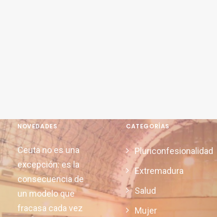
NOVEDADES
CATEGORÍAS
Ceuta no es una
Pluriconfesionalidad
excepción: es la
Extremadura
consecuencia de
Salud
un modelo que
fracasa cada vez
Mujer