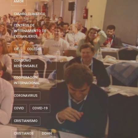
AMOR
CAMBIO CLIMÁTICO
CENTROS DE
INTERNAMIENTO DE
EXTRANJEROS
CIE
COLEGIO
CONSUMO
RESPONSABLE
COOPERACIÓN
INTERNACIONAL
CORONAVIRUS
COVID
COVID-19
CRISTIANISMO
CRISTIANOS
DDHH