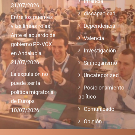
Infancia
31/07/2026
discapacidad
Entre los puentes
Dependencia
y las líneas rojas:
Ante el acuerdo de
Valencia
gobierno PP-VOX
Investigación
en Andalucía.
21/07/2026
Sinhogarismo
La expulsión no
Uncategorized
puede ser la
Posicionamiento
política migratoria
político
de Europa
Comunicado
10/07/2026
Opinión
Justicia