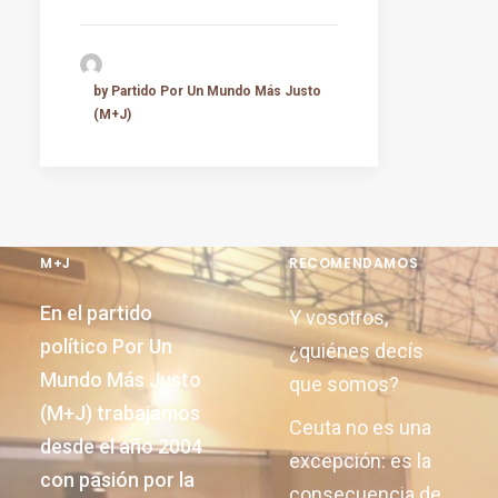
by Partido Por Un Mundo Más Justo
(M+J)
M+J
RECOMENDAMOS
En el partido
Y vosotros,
político Por Un
¿quiénes decís
Mundo Más Justo
que somos?
(M+J) trabajamos
Ceuta no es una
desde el año 2004
excepción: es la
con pasión por la
consecuencia de