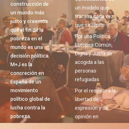
construcción de
un modelo que
un mundo más
fracasa cada vez
justo y creemos
que se repite
que el fin de la
Por una Política
pobreza en el
Europea Común,
mundo es una
Digna y Justa de
decisión política.
acogida a las
M+J es la
personas
concreción en
refugiadas
España de un
movimiento
Por el respeto a la
político global de
libertad de
lucha contra la
expresión y de
pobreza.
opinión en
Nicaragua