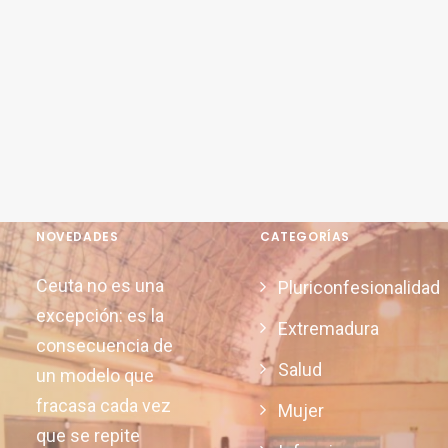
NOVEDADES
CATEGORÍAS
Ceuta no es una
Pluriconfesionalidad
excepción: es la
Extremadura
consecuencia de
Salud
un modelo que
fracasa cada vez
Mujer
que se repite