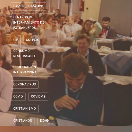
CAMBIO CLIMÁTICO
CENTROS DE
INTERNAMIENTO DE
EXTRANJEROS
CIE
COLEGIO
CONSUMO
RESPONSABLE
COOPERACIÓN
INTERNACIONAL
CORONAVIRUS
COVID
COVID-19
CRISTIANISMO
CRISTIANOS
DDHH