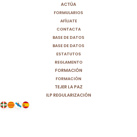
ACTÚA
FORMULARIOS
AFÍLIATE
CONTACTA
BASE DE DATOS
BASE DE DATOS
ESTATUTOS
REGLAMENTO
FORMACIÓN
FORMACIÓN
TEJER LA PAZ
ILP REGULARIZACIÓN
23/01/2021
El gracias más grande (para todas
las personas que cuidan a
nuestros mayores)