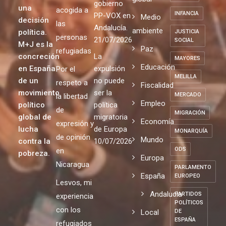
gobierno
una
acogida a
INFANCIA
PP-VOX en
Medio
decisión
las
Andalucía.
ambiente
política.
JUSTICIA
personas
21/07/2026
SOCIAL
M+J es la
Paz
refugiadas
concreción
La
MAYORES
Educación
en España
expulsión
Por el
MELILLA
de un
no puede
respeto a
Fiscalidad
movimiento
ser la
MERCADO
la libertad
Empleo
político
política
de
MIGRACIÓN
global de
migratoria
Economía
expresión y
lucha
de Europa
MONARQUÍA
de opinión
Mundo
contra la
10/07/2026
ODS
en
pobreza.
Europa
Nicaragua
PARLAMENTO
España
EUROPEO
Lesvos, mi
Andalucia
PARTIDOS
experiencia
POLÍTICOS
con los
Local
DE
ESPAÑA
refugiados