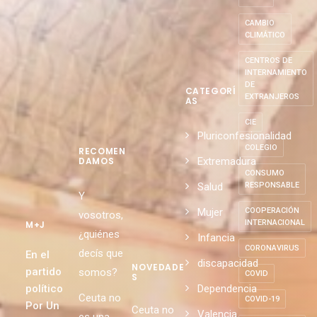
CAMBIO
CLIMÁTICO
CENTROS DE
INTERNAMIENTO
DE
CATEGORÍ
EXTRANJEROS
AS
CIE
Pluriconfesionalidad
COLEGIO
RECOMEN
Extremadura
DAMOS
CONSUMO
Salud
RESPONSABLE
Y
Mujer
COOPERACIÓN
vosotros,
INTERNACIONAL
M+J
¿quiénes
Infancia
CORONAVIRUS
decís que
En el
discapacidad
NOVEDADE
partido
somos?
COVID
S
político
Dependencia
Ceuta no
COVID-19
Por Un
Ceuta no
Valencia