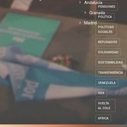
Andalucía
PENSIONES
Granada
POLÍTICA
Madrid
POLÍTICAS
SOCIALES
REFUGIADOS
SOLIDARIDAD
SOSTENIBILIDAD
TRANSPARENCIA
VENEZUELA
VOX
VUELTA
AL COLE
ÁFRICA