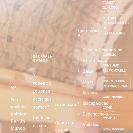
CAMBIO
CLIMÁTICO
CENTROS DE
INTERNAMIENTO
DE
CATEGORÍ
EXTRANJEROS
AS
CIE
Pluriconfesionalidad
COLEGIO
RECOMEN
Extremadura
DAMOS
CONSUMO
Salud
RESPONSABLE
Y
Mujer
COOPERACIÓN
vosotros,
INTERNACIONAL
M+J
¿quiénes
Infancia
CORONAVIRUS
decís que
En el
discapacidad
NOVEDADE
partido
somos?
COVID
S
político
Dependencia
Ceuta no
COVID-19
Por Un
Ceuta no
Valencia
es una
Mundo
CRISTIANISMO
es una