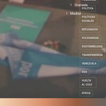
Granada
POLÍTICA
Madrid
POLÍTICAS
SOCIALES
REFUGIADOS
SOLIDARIDAD
SOSTENIBILIDAD
TRANSPARENCIA
VENEZUELA
VOX
VUELTA
AL COLE
ÁFRICA