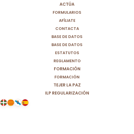
ACTÚA
FORMULARIOS
AFÍLIATE
CONTACTA
BASE DE DATOS
BASE DE DATOS
ESTATUTOS
REGLAMENTO
FORMACIÓN
FORMACIÓN
TEJER LA PAZ
ILP REGULARIZACIÓN
19/05/2021
Ingreso Mínimo Vital en Aragón:
Un “sí… pero no”