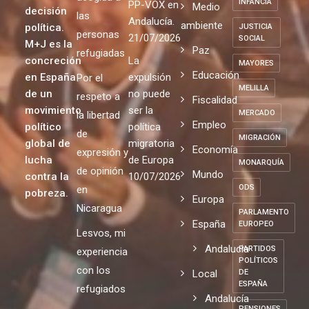
INFANCIA
PP-VOX en
Medio
decisión
las
Andalucía.
ambiente
política.
JUSTICIA
personas
21/07/2026
SOCIAL
M+J es la
Paz
refugiadas
concreción
La
MAYORES
Educación
en España
expulsión
Por el
MELILLA
de un
no puede
respeto a
Fiscalidad
movimiento
ser la
MERCADO
la libertad
Empleo
político
política
de
MIGRACIÓN
global de
migratoria
Economía
expresión y
lucha
de Europa
MONARQUÍA
de opinión
Mundo
contra la
10/07/2026
ODS
en
pobreza.
Europa
Nicaragua
PARLAMENTO
España
EUROPEO
Lesvos, mi
Andalucia
PARTIDOS
experiencia
POLÍTICOS
con los
Local
DE
ESPAÑA
refugiados
Andalucía
PENSIONES