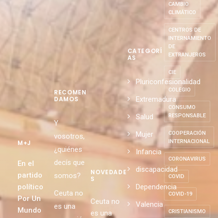
CAMBIO
CLIMÁTICO
CENTROS DE
INTERNAMIENTO
DE
CATEGORÍ
EXTRANJEROS
AS
CIE
Pluriconfesionalidad
COLEGIO
RECOMEN
Extremadura
DAMOS
CONSUMO
Salud
RESPONSABLE
Y
Mujer
COOPERACIÓN
vosotros,
INTERNACIONAL
M+J
¿quiénes
Infancia
CORONAVIRUS
decís que
En el
discapacidad
NOVEDADE
partido
somos?
COVID
S
político
Dependencia
Ceuta no
COVID-19
Por Un
Ceuta no
Valencia
es una
Mundo
CRISTIANISMO
es una