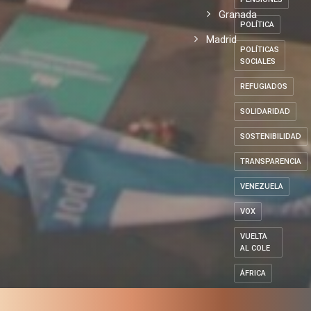
Granada
POLÍTICA
Madrid
POLÍTICAS
SOCIALES
REFUGIADOS
SOLIDARIDAD
SOSTENIBILIDAD
TRANSPARENCIA
VENEZUELA
VOX
VUELTA
AL COLE
ÁFRICA