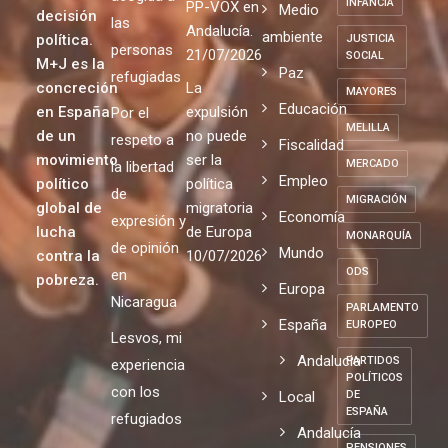
INFANCIA
PP-VOX en
Medio
decisión
las
Andalucía.
ambiente
política.
JUSTICIA
personas
21/07/2026
SOCIAL
M+J es la
Paz
refugiadas
concreción
La
MAYORES
Educación
en España
expulsión
Por el
MELILLA
de un
no puede
respeto a
Fiscalidad
movimiento
ser la
MERCADO
la libertad
Empleo
político
política
de
MIGRACIÓN
global de
migratoria
Economía
expresión y
lucha
de Europa
MONARQUÍA
de opinión
Mundo
contra la
10/07/2026
ODS
en
pobreza.
Europa
Nicaragua
PARLAMENTO
España
EUROPEO
Lesvos, mi
Andalucia
PARTIDOS
experiencia
POLÍTICOS
con los
Local
DE
ESPAÑA
refugiados
Andalucía
PENSIONES