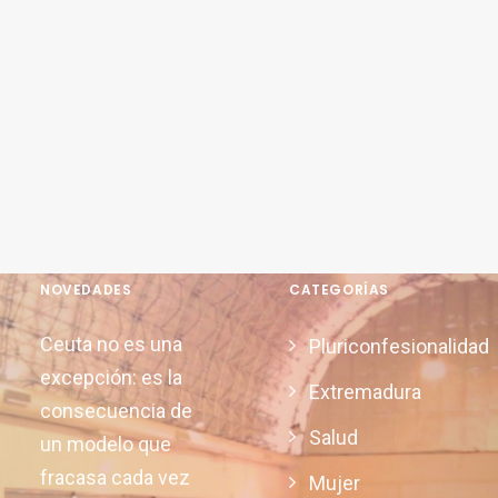
NOVEDADES
CATEGORÍAS
Ceuta no es una
Pluriconfesionalidad
excepción: es la
Extremadura
consecuencia de
Salud
un modelo que
fracasa cada vez
Mujer