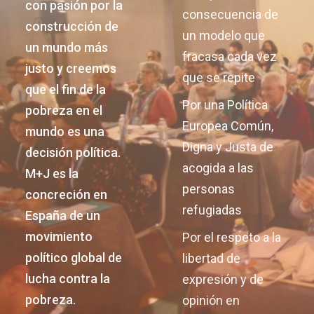
con pasión por la
consecuencia de
construcción de
un modelo que
un mundo más
fracasa cada vez
justo y creemos
que se repite
que el fin de la
Por una Política
pobreza en el
Europea Común,
mundo es una
Digna y Justa de
decisión política.
acogida a las
M+J es la
personas
concreción en
refugiadas
España de un
movimiento
Por el respeto a la
político global de
libertad de
lucha contra la
expresión y de
pobreza.
opinión en