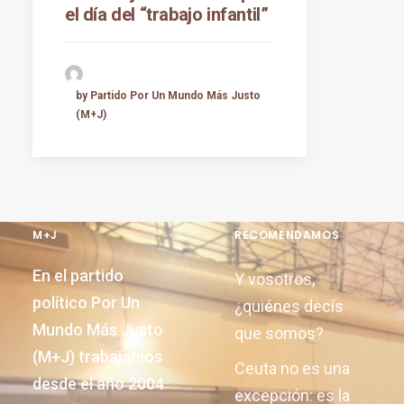
el día del “trabajo infantil”
by Partido Por Un Mundo Más Justo
(M+J)
M+J
RECOMENDAMOS
En el partido
Y vosotros,
político Por Un
¿quiénes decís
Mundo Más Justo
que somos?
(M+J) trabajamos
Ceuta no es una
desde el año 2004
excepción: es la