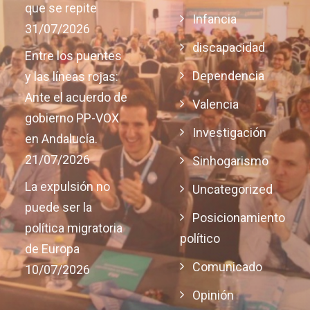
que se repite
Infancia
31/07/2026
discapacidad
Entre los puentes
Dependencia
y las líneas rojas:
Ante el acuerdo de
Valencia
gobierno PP-VOX
Investigación
en Andalucía.
21/07/2026
Sinhogarismo
La expulsión no
Uncategorized
puede ser la
Posicionamiento
política migratoria
político
de Europa
Comunicado
10/07/2026
Opinión