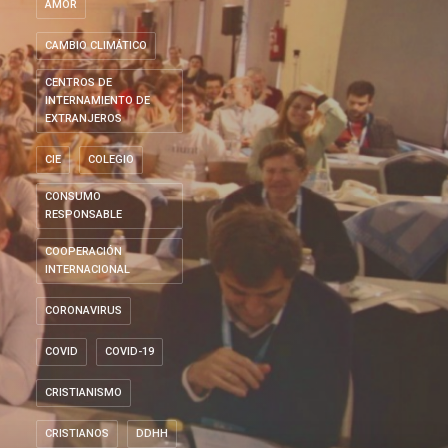
AMOR
CAMBIO CLIMÁTICO
CENTROS DE
INTERNAMIENTO DE
EXTRANJEROS
CIE
COLEGIO
CONSUMO
RESPONSABLE
COOPERACIÓN
INTERNACIONAL
CORONAVIRUS
COVID
COVID-19
CRISTIANISMO
CRISTIANOS
DDHH