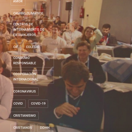
AMOR
CAMBIO CLIMÁTICO
CENTROS DE
INTERNAMIENTO DE
EXTRANJEROS
CIE
COLEGIO
CONSUMO
RESPONSABLE
COOPERACIÓN
INTERNACIONAL
CORONAVIRUS
COVID
COVID-19
CRISTIANISMO
CRISTIANOS
DDHH