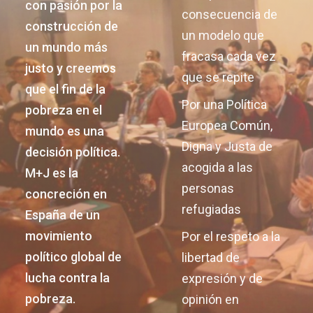
con pasión por la
consecuencia de
construcción de
un modelo que
un mundo más
fracasa cada vez
justo y creemos
que se repite
que el fin de la
Por una Política
pobreza en el
Europea Común,
mundo es una
Digna y Justa de
decisión política.
acogida a las
M+J es la
personas
concreción en
refugiadas
España de un
movimiento
Por el respeto a la
político global de
libertad de
lucha contra la
expresión y de
pobreza.
opinión en