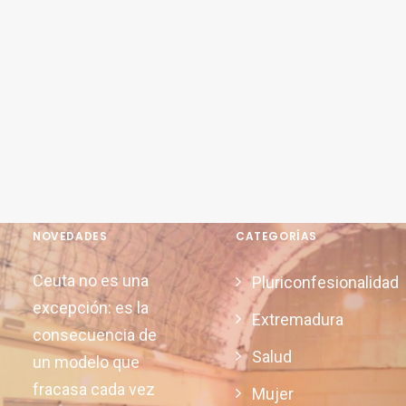
NOVEDADES
CATEGORÍAS
Ceuta no es una
Pluriconfesionalidad
excepción: es la
Extremadura
consecuencia de
Salud
un modelo que
fracasa cada vez
Mujer