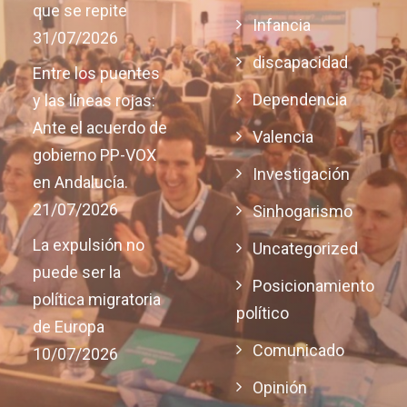
que se repite
Infancia
31/07/2026
discapacidad
Entre los puentes
Dependencia
y las líneas rojas:
Ante el acuerdo de
Valencia
gobierno PP-VOX
Investigación
en Andalucía.
21/07/2026
Sinhogarismo
La expulsión no
Uncategorized
puede ser la
Posicionamiento
política migratoria
político
de Europa
Comunicado
10/07/2026
Opinión