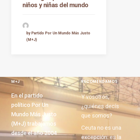
niños y niñas del mundo
by Partido Por Un Mundo Más Justo
(M+J)
M+J
RECOMENDAMOS
En el partido
Y vosotros,
político Por Un
¿quiénes decís
Mundo Más Justo
que somos?
(M+J) trabajamos
Ceuta no es una
desde el año 2004
excepción: es la