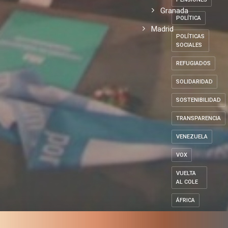
Granada
POLÍTICA
Madrid
POLÍTICAS
SOCIALES
REFUGIADOS
SOLIDARIDAD
SOSTENIBILIDAD
TRANSPARENCIA
VENEZUELA
VOX
VUELTA
AL COLE
ÁFRICA