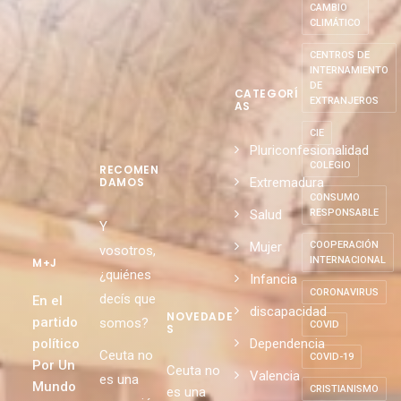
CAMBIO
CLIMÁTICO
CENTROS DE
INTERNAMIENTO
DE
CATEGORÍ
EXTRANJEROS
AS
CIE
Pluriconfesionalidad
COLEGIO
RECOMEN
Extremadura
DAMOS
CONSUMO
Salud
RESPONSABLE
Y
Mujer
COOPERACIÓN
vosotros,
INTERNACIONAL
M+J
¿quiénes
Infancia
CORONAVIRUS
decís que
En el
discapacidad
NOVEDADE
partido
somos?
COVID
S
político
Dependencia
Ceuta no
COVID-19
Por Un
Ceuta no
Valencia
es una
Mundo
CRISTIANISMO
es una