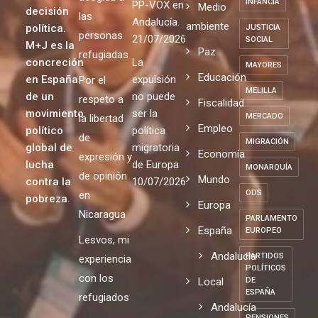
INFANCIA
PP-VOX en
Medio
decisión
las
Andalucía.
ambiente
política.
JUSTICIA
personas
21/07/2026
SOCIAL
M+J es la
Paz
refugiadas
concreción
La
MAYORES
Educación
en España
expulsión
Por el
MELILLA
de un
no puede
respeto a
Fiscalidad
movimiento
ser la
MERCADO
la libertad
Empleo
político
política
de
MIGRACIÓN
global de
migratoria
Economía
expresión y
lucha
de Europa
MONARQUÍA
de opinión
Mundo
contra la
10/07/2026
ODS
en
pobreza.
Europa
Nicaragua
PARLAMENTO
España
EUROPEO
Lesvos, mi
Andalucia
PARTIDOS
experiencia
POLÍTICOS
con los
Local
DE
ESPAÑA
refugiados
Andalucía
PENSIONES