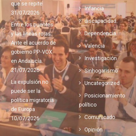
que se repite
Infancia
31/07/2026
discapacidad
Entre los puentes
Dependencia
y las líneas rojas:
Ante el acuerdo de
Valencia
gobierno PP-VOX
Investigación
en Andalucía.
21/07/2026
Sinhogarismo
La expulsión no
Uncategorized
puede ser la
Posicionamiento
política migratoria
político
de Europa
Comunicado
10/07/2026
Opinión