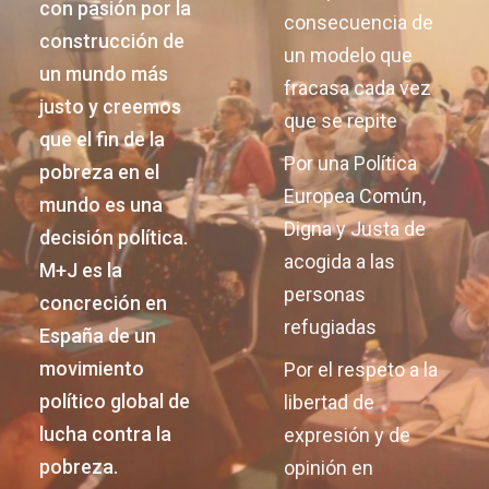
con pasión por la
consecuencia de
construcción de
un modelo que
un mundo más
fracasa cada vez
justo y creemos
que se repite
que el fin de la
Por una Política
pobreza en el
Europea Común,
mundo es una
Digna y Justa de
decisión política.
acogida a las
M+J es la
personas
concreción en
refugiadas
España de un
movimiento
Por el respeto a la
político global de
libertad de
lucha contra la
expresión y de
pobreza.
opinión en