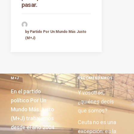
pasar.
by Partido Por Un Mundo Más Justo
(M+J)
M+J
RECOMENDAMOS
En el partido
Y vosotros,
político Por Un
¿quiénes decís
Mundo Más Justo
que somos?
(M+J) trabajamos
Ceuta no es una
desde el año 2004
excepción: es la