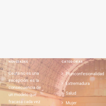
NOVEDADES
CATEGORÍAS
Ceuta no es una
Pluriconfesionalidad
excepción: es la
Extremadura
consecuencia de
Salud
un modelo que
fracasa cada vez
Mujer