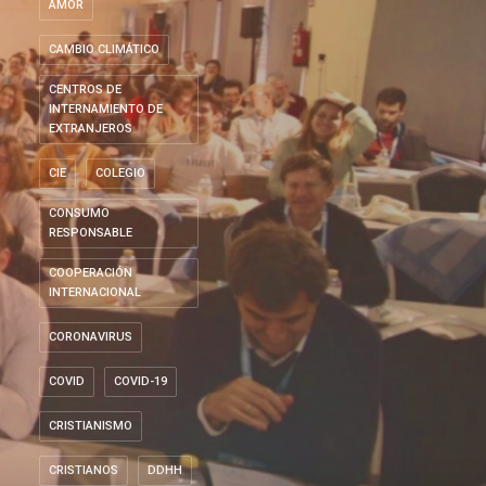
AMOR
CAMBIO CLIMÁTICO
CENTROS DE
INTERNAMIENTO DE
EXTRANJEROS
CIE
COLEGIO
CONSUMO
RESPONSABLE
COOPERACIÓN
INTERNACIONAL
CORONAVIRUS
COVID
COVID-19
CRISTIANISMO
CRISTIANOS
DDHH