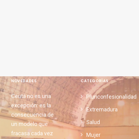
NOVEDADES
CATEGORÍAS
Ceuta no es una
Pluriconfesionalidad
excepción: es la
Extremadura
consecuencia de
Salud
un modelo que
fracasa cada vez
Mujer