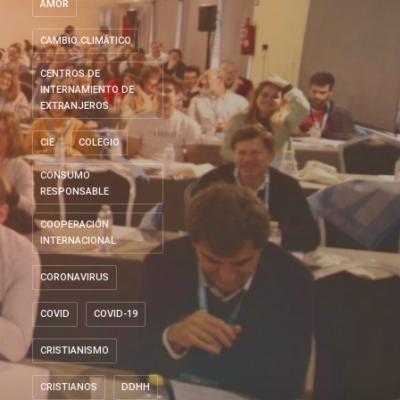
AMOR
CAMBIO CLIMÁTICO
CENTROS DE
INTERNAMIENTO DE
EXTRANJEROS
CIE
COLEGIO
CONSUMO
RESPONSABLE
COOPERACIÓN
INTERNACIONAL
CORONAVIRUS
COVID
COVID-19
CRISTIANISMO
CRISTIANOS
DDHH