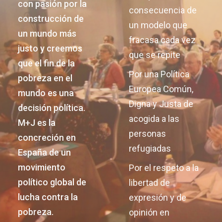
con pasión por la
consecuencia de
construcción de
un modelo que
un mundo más
fracasa cada vez
justo y creemos
que se repite
que el fin de la
Por una Política
pobreza en el
Europea Común,
mundo es una
Digna y Justa de
decisión política.
acogida a las
M+J es la
personas
concreción en
refugiadas
España de un
movimiento
Por el respeto a la
político global de
libertad de
lucha contra la
expresión y de
pobreza.
opinión en