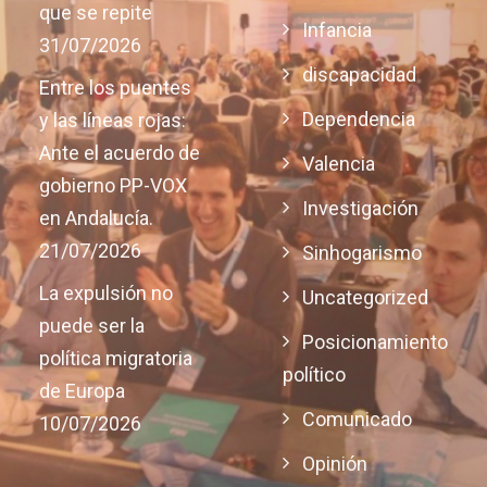
que se repite
Infancia
31/07/2026
discapacidad
Entre los puentes
Dependencia
y las líneas rojas:
Ante el acuerdo de
Valencia
gobierno PP-VOX
Investigación
en Andalucía.
21/07/2026
Sinhogarismo
La expulsión no
Uncategorized
puede ser la
Posicionamiento
política migratoria
político
de Europa
Comunicado
10/07/2026
Opinión