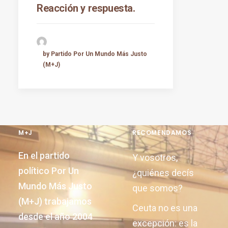
Reacción y respuesta.
by Partido Por Un Mundo Más Justo
(M+J)
M+J
RECOMENDAMOS
En el partido
Y vosotros,
político Por Un
¿quiénes decís
Mundo Más Justo
que somos?
(M+J) trabajamos
Ceuta no es una
desde el año 2004
excepción: es la