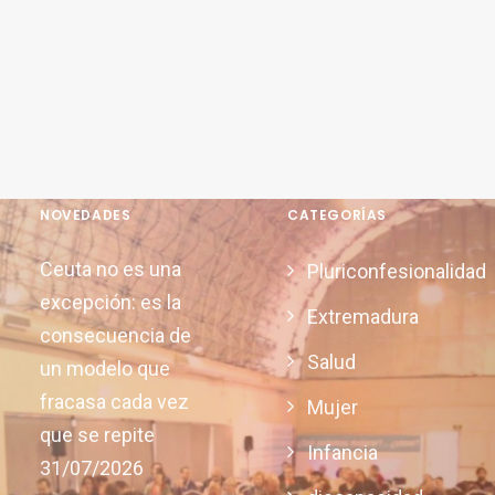
NOVEDADES
CATEGORÍAS
Ceuta no es una
Pluriconfesionalidad
excepción: es la
Extremadura
consecuencia de
Salud
un modelo que
fracasa cada vez
Mujer
que se repite
Infancia
31/07/2026