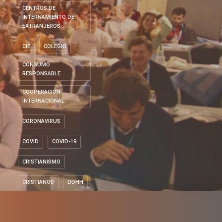
CENTROS DE
INTERNAMIENTO DE
EXTRANJEROS
CIE
COLEGIO
CONSUMO
RESPONSABLE
COOPERACIÓN
INTERNACIONAL
CORONAVIRUS
COVID
COVID-19
CRISTIANISMO
CRISTIANOS
DDHH
DERECHOS HUMANOS
DESARROLLO