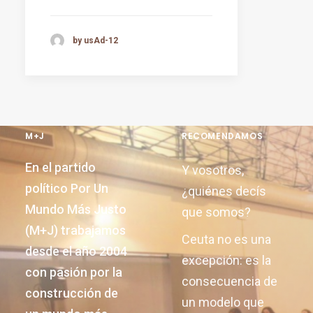
by usAd-12
M+J
RECOMENDAMOS
En el partido
Y vosotros,
político Por Un
¿quiénes decís
Mundo Más Justo
que somos?
(M+J) trabajamos
Ceuta no es una
desde el año 2004
excepción: es la
con pasión por la
consecuencia de
construcción de
un modelo que