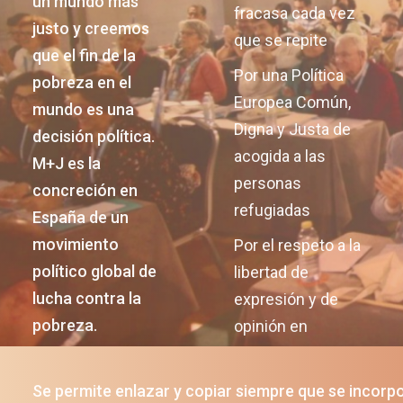
un mundo más
fracasa cada vez
justo y creemos
que se repite
que el fin de la
Por una Política
pobreza en el
Europea Común,
mundo es una
Digna y Justa de
decisión política.
acogida a las
M+J es la
personas
concreción en
refugiadas
España de un
movimiento
Por el respeto a la
político global de
libertad de
lucha contra la
expresión y de
pobreza.
opinión en
Nicaragua
Lesvos, mi
Se permite enlazar y copiar siempre que se incorp