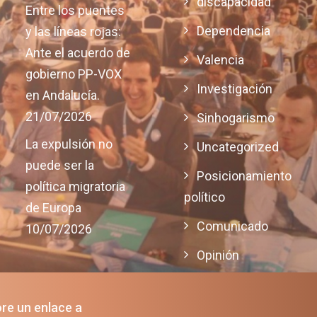
discapacidad
Entre los puentes
Dependencia
y las líneas rojas:
Ante el acuerdo de
Valencia
gobierno PP-VOX
Investigación
en Andalucía.
21/07/2026
Sinhogarismo
La expulsión no
Uncategorized
puede ser la
Posicionamiento
política migratoria
político
de Europa
Comunicado
10/07/2026
Opinión
Justicia
ore un enlace a
Pobreza