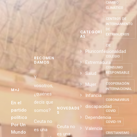
CAMBIO
CLIMÁTICO
CENTROS DE
INTERNAMIENTO
DE
CATEGORÍ
EXTRANJEROS
AS
CIE
Pluriconfesionalidad
COLEGIO
RECOMEN
Extremadura
DAMOS
CONSUMO
Salud
RESPONSABLE
Y
Mujer
COOPERACIÓN
vosotros,
INTERNACIONAL
M+J
¿quiénes
Infancia
CORONAVIRUS
decís que
En el
discapacidad
NOVEDADE
partido
somos?
COVID
S
político
Dependencia
Ceuta no
COVID-19
Por Un
Ceuta no
Valencia
es una
Mundo
CRISTIANISMO
es una