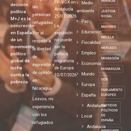
INFANCIA
PP-VOX en
Medio
decisión
las
Andalucía.
ambiente
política.
JUSTICIA
personas
21/07/2026
SOCIAL
M+J es la
Paz
refugiadas
concreción
La
MAYORES
Educación
en España
expulsión
Por el
MELILLA
de un
no puede
respeto a
Fiscalidad
movimiento
ser la
MERCADO
la libertad
Empleo
político
política
de
MIGRACIÓN
global de
migratoria
Economía
expresión y
lucha
de Europa
MONARQUÍA
de opinión
Mundo
contra la
10/07/2026
ODS
en
pobreza.
Europa
Nicaragua
PARLAMENTO
España
EUROPEO
Lesvos, mi
Andalucia
PARTIDOS
experiencia
POLÍTICOS
con los
Local
DE
ESPAÑA
refugiados
Andalucía
PENSIONES