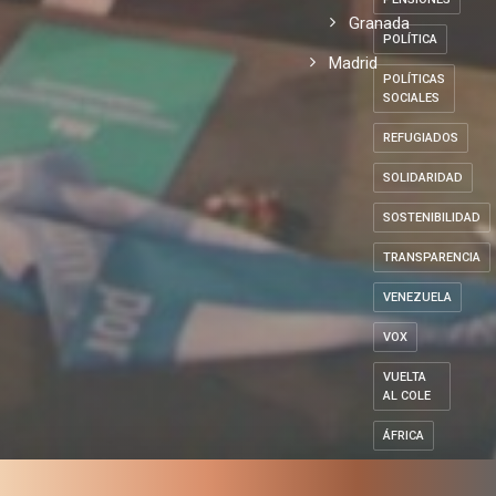
Granada
POLÍTICA
Madrid
POLÍTICAS
SOCIALES
REFUGIADOS
SOLIDARIDAD
SOSTENIBILIDAD
TRANSPARENCIA
VENEZUELA
VOX
VUELTA
AL COLE
ÁFRICA