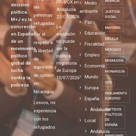
INFANCIA
PP-VOX en
Medio
decisión
las
Andalucía.
ambiente
política.
JUSTICIA
personas
21/07/2026
SOCIAL
M+J es la
Paz
refugiadas
concreción
La
MAYORES
Educación
en España
expulsión
Por el
MELILLA
de un
no puede
respeto a
Fiscalidad
movimiento
ser la
MERCADO
la libertad
Empleo
político
política
de
MIGRACIÓN
global de
migratoria
Economía
expresión y
lucha
de Europa
MONARQUÍA
de opinión
Mundo
contra la
10/07/2026
ODS
en
pobreza.
Europa
Nicaragua
PARLAMENTO
España
EUROPEO
Lesvos, mi
Andalucia
PARTIDOS
experiencia
POLÍTICOS
con los
Local
DE
ESPAÑA
refugiados
Andalucía
PENSIONES