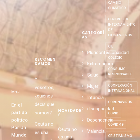
CAMBIO
CLIMÁTICO
CENTROS DE
INTERNAMIENTO
DE
CATEGORÍ
EXTRANJEROS
AS
CIE
Pluriconfesionalidad
COLEGIO
RECOMEN
Extremadura
DAMOS
CONSUMO
Salud
RESPONSABLE
Y
Mujer
COOPERACIÓN
vosotros,
INTERNACIONAL
M+J
¿quiénes
Infancia
CORONAVIRUS
decís que
En el
discapacidad
NOVEDADE
partido
somos?
COVID
S
político
Dependencia
Ceuta no
COVID-19
Por Un
Ceuta no
Valencia
es una
Mundo
CRISTIANISMO
es una