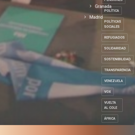
Granada
POLÍTICA
Madrid
POLÍTICAS
SOCIALES
REFUGIADOS
SOLIDARIDAD
SOSTENIBILIDAD
TRANSPARENCIA
VENEZUELA
VOX
VUELTA
AL COLE
ÁFRICA