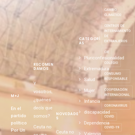
CAMBIO
CLIMÁTICO
CENTROS DE
INTERNAMIENTO
DE
CATEGORÍ
EXTRANJEROS
AS
CIE
Pluriconfesionalidad
COLEGIO
RECOMEN
Extremadura
DAMOS
CONSUMO
Salud
RESPONSABLE
Y
Mujer
COOPERACIÓN
vosotros,
INTERNACIONAL
M+J
¿quiénes
Infancia
CORONAVIRUS
decís que
En el
discapacidad
NOVEDADE
partido
somos?
COVID
S
político
Dependencia
Ceuta no
COVID-19
Por Un
Ceuta no
Valencia