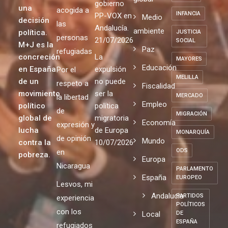
gobierno
una
acogida a
INFANCIA
PP-VOX en
Medio
decisión
las
Andalucía.
ambiente
política.
JUSTICIA
personas
21/07/2026
SOCIAL
M+J es la
Paz
refugiadas
concreción
La
MAYORES
Educación
en España
expulsión
Por el
MELILLA
de un
no puede
respeto a
Fiscalidad
movimiento
ser la
MERCADO
la libertad
Empleo
político
política
de
MIGRACIÓN
global de
migratoria
Economía
expresión y
lucha
de Europa
MONARQUÍA
de opinión
Mundo
contra la
10/07/2026
ODS
en
pobreza.
Europa
Nicaragua
PARLAMENTO
España
EUROPEO
Lesvos, mi
Andalucia
PARTIDOS
experiencia
POLÍTICOS
con los
Local
DE
ESPAÑA
refugiados