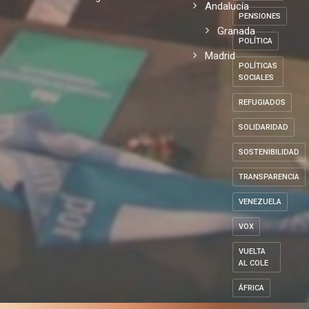
Andalucía
PENSIONES
Granada
POLÍTICA
Madrid
POLÍTICAS
SOCIALES
REFUGIADOS
SOLIDARIDAD
SOSTENIBILIDAD
TRANSPARENCIA
VENEZUELA
VOX
VUELTA
AL COLE
ÁFRICA