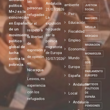
de
mundo es
Justa de
IGLESIA
global
gobierno
una
acogida a
INFANCIA
PP-VOX en
Medio
decisión
las
Andalucía.
ambiente
política.
JUSTICIA
personas
21/07/2026
SOCIAL
M+J es la
Paz
refugiadas
concreción
La
MAYORES
Educación
en España
expulsión
Por el
MELILLA
de un
no puede
respeto a
Fiscalidad
movimiento
ser la
MERCADO
la libertad
Empleo
político
política
de
MIGRACIÓN
global de
migratoria
Economía
expresión y
lucha
de Europa
MONARQUÍA
de opinión
Mundo
contra la
10/07/2026
ODS
en
pobreza.
Europa
Nicaragua
PARLAMENTO
España
EUROPEO
Lesvos, mi
Andalucia
PARTIDOS
experiencia
POLÍTICOS
con los
Local
DE