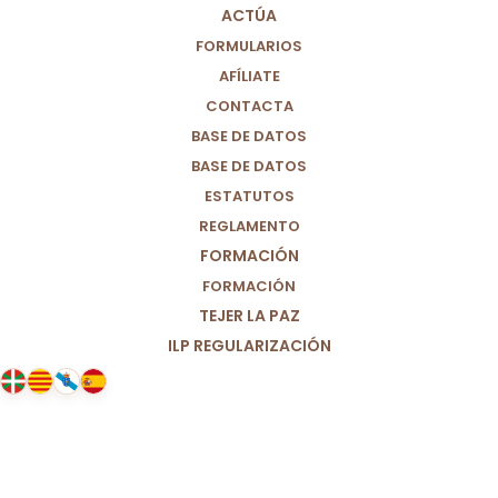
ESTRUCTURAL
ACTÚA
FORMULARIOS
02/07/2025
|
IN
PAZ
|
BY
PARTIDO POR UN MUNDO MÁS
AFÍLIATE
JUSTO (M+J)
CONTACTA
BASE DE DATOS
BASE DE DATOS
ESTATUTOS
REGLAMENTO
FORMACIÓN
FORMACIÓN
TEJER LA PAZ
ILP REGULARIZACIÓN