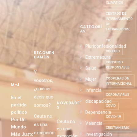
AMOR
CAMBIO
CLIMÁTICO
CENTROS DE
INTERNAMIENTO
DE
CATEGORÍ
EXTRANJEROS
AS
CIE
Pluriconfesionalidad
COLEGIO
RECOMEN
Extremadura
DAMOS
CONSUMO
Salud
RESPONSABLE
Y
Mujer
COOPERACIÓN
vosotros,
INTERNACIONAL
M+J
¿quiénes
Infancia
CORONAVIRUS
decís que
En el
discapacidad
NOVEDADE
partido
somos?
COVID
S
político
Dependencia