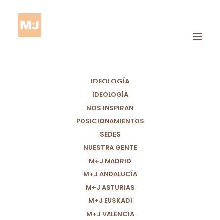
IDEOLOGÍA
IDEOLOGÍA
NOS INSPIRAN
POSICIONAMIENTOS
SEDES
POR UNA POLÍTICA
NUESTRA GENTE
VALIENTE Y JUSTA
M+J MADRID
M+J ANDALUCÍA
PARA ACABAR CON
M+J ASTURIAS
LA CORRUPCIÓN
M+J EUSKADI
M+J VALENCIA