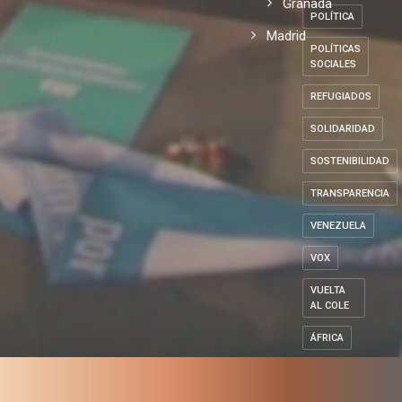
ESPAÑA
refugiados
Andalucía
PENSIONES
Granada
POLÍTICA
Madrid
POLÍTICAS
SOCIALES
REFUGIADOS
SOLIDARIDAD
SOSTENIBILIDAD
TRANSPARENCIA
VENEZUELA
VOX
VUELTA
AL COLE
ÁFRICA