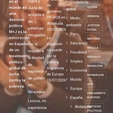
Digna y
en el
Ciudadanía
de
mundo es
Justa de
IGLESIA
global
gobierno
una
acogida a
INFANCIA
PP-VOX en
Medio
decisión
las
Andalucía.
ambiente
política.
JUSTICIA
personas
21/07/2026
SOCIAL
M+J es la
Paz
refugiadas
concreción
La
MAYORES
Educación
en España
expulsión
Por el
MELILLA
de un
no puede
respeto a
Fiscalidad
movimiento
ser la
MERCADO
la libertad
Empleo
político
política
de
MIGRACIÓN
global de
migratoria
Economía
expresión y
lucha
de Europa
MONARQUÍA
de opinión
Mundo
contra la
10/07/2026
ODS
en
pobreza.
Europa
Nicaragua
PARLAMENTO
España
EUROPEO
Lesvos, mi
Andalucia
PARTIDOS
experiencia
POLÍTICOS