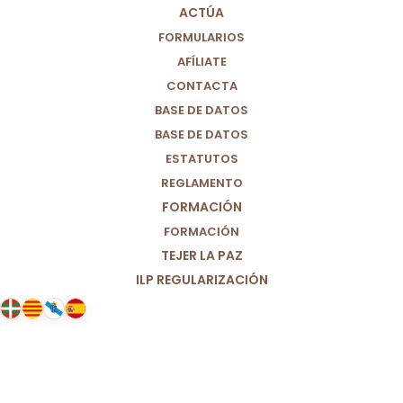
ACTÚA
FORMULARIOS
AFÍLIATE
CONTACTA
BASE DE DATOS
BASE DE DATOS
ESTATUTOS
REGLAMENTO
FORMACIÓN
FORMACIÓN
TEJER LA PAZ
ILP REGULARIZACIÓN
20/11/2024
Manifiesto a favor de una vida
digna para todos los niños y niñas
del mundo