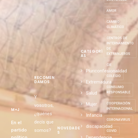
AMOR
CAMBIO
CLIMÁTICO
CENTROS DE
INTERNAMIENTO
DE
CATEGORÍ
EXTRANJEROS
AS
CIE
Pluriconfesionalidad
COLEGIO
RECOMEN
Extremadura
DAMOS
CONSUMO
Salud
RESPONSABLE
Y
Mujer
COOPERACIÓN
vosotros,
INTERNACIONAL
M+J
¿quiénes
Infancia
CORONAVIRUS
decís que
En el
discapacidad
NOVEDADE
partido
somos?
COVID
S
político
Dependencia