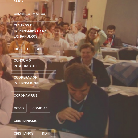
AMOR
CAMBIO CLIMÁTICO
CENTROS DE
INTERNAMIENTO DE
EXTRANJEROS
CIE
COLEGIO
CONSUMO
RESPONSABLE
COOPERACIÓN
INTERNACIONAL
CORONAVIRUS
COVID
COVID-19
CRISTIANISMO
CRISTIANOS
DDHH