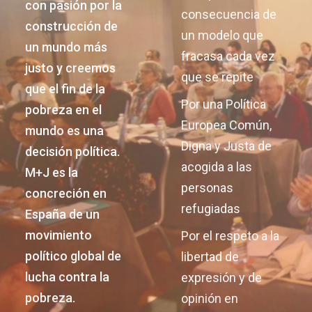
con pasión por la
consecuencia de
construcción de
un modelo que
un mundo más
fracasa cada vez
justo y creemos
que se repite
que el fin de la
Por una Política
pobreza en el
Europea Común,
mundo es una
Digna y Justa de
decisión política.
acogida a las
M+J es la
personas
concreción en
refugiadas
España de un
movimiento
Por el respeto a la
político global de
libertad de
lucha contra la
expresión y de
pobreza.
opinión en