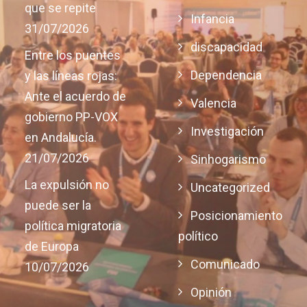
que se repite
Infancia
31/07/2026
discapacidad
Entre los puentes
Dependencia
y las líneas rojas:
Ante el acuerdo de
Valencia
gobierno PP-VOX
Investigación
en Andalucía.
21/07/2026
Sinhogarismo
La expulsión no
Uncategorized
puede ser la
Posicionamiento
política migratoria
político
de Europa
Comunicado
10/07/2026
Opinión