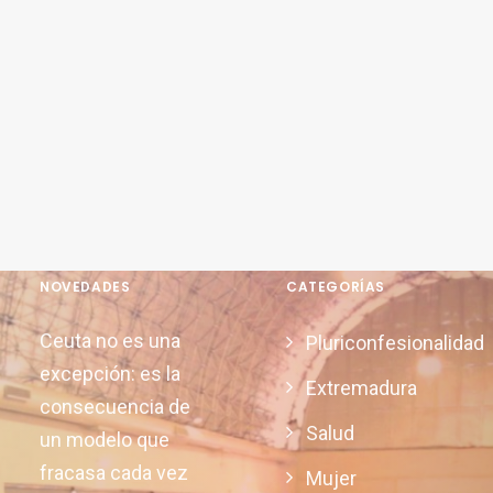
NOVEDADES
CATEGORÍAS
Ceuta no es una
Pluriconfesionalidad
excepción: es la
Extremadura
consecuencia de
Salud
un modelo que
fracasa cada vez
Mujer