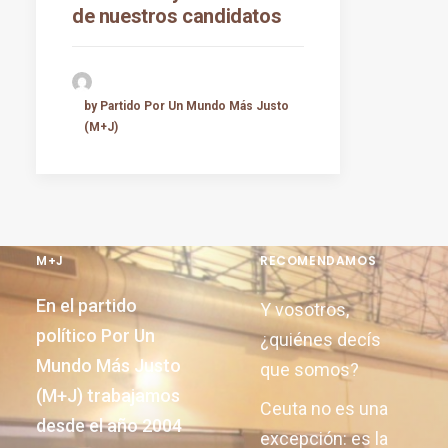
de nuestros candidatos
by Partido Por Un Mundo Más Justo
(M+J)
M+J
RECOMENDAMOS
En el partido
Y vosotros,
político Por Un
¿quiénes decís
Mundo Más Justo
que somos?
(M+J) trabajamos
Ceuta no es una
desde el año 2004
excepción: es la