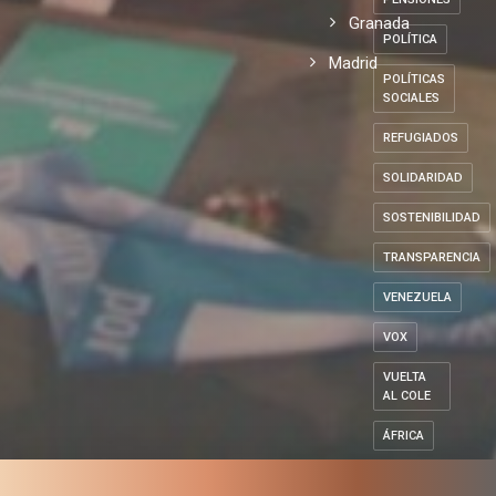
Granada
POLÍTICA
Madrid
POLÍTICAS
SOCIALES
REFUGIADOS
SOLIDARIDAD
SOSTENIBILIDAD
TRANSPARENCIA
VENEZUELA
VOX
VUELTA
AL COLE
ÁFRICA