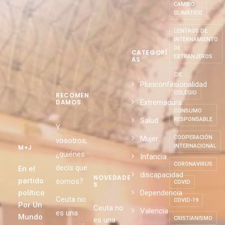
CAMBIO
CLIMÁTICO
CENTROS DE
INTERNAMIENTO
DE
CATEGORÍ
EXTRANJEROS
AS
CIE
Pluriconfesionalidad
COLEGIO
RECOMEN
Extremadura
DAMOS
CONSUMO
Salud
RESPONSABLE
Y
Mujer
COOPERACIÓN
vosotros,
INTERNACIONAL
M+J
¿quiénes
Infancia
CORONAVIRUS
decís que
En el
discapacidad
NOVEDADE
partido
somos?
COVID
S
político
Dependencia
Ceuta no
COVID-19
Por Un
Ceuta no
Valencia
es una
Mundo
CRISTIANISMO
es una