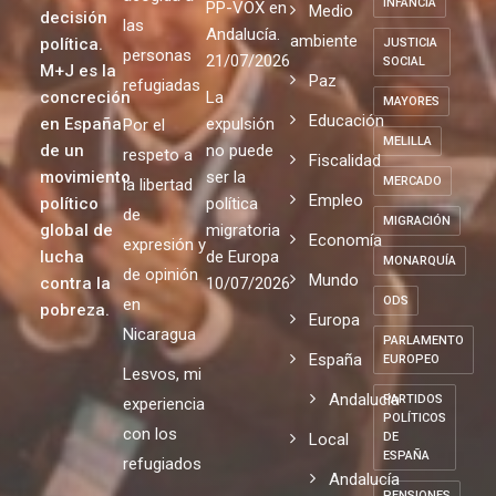
INFANCIA
PP-VOX en
Medio
decisión
las
Andalucía.
ambiente
política.
JUSTICIA
personas
21/07/2026
SOCIAL
M+J es la
Paz
refugiadas
concreción
La
MAYORES
Educación
en España
expulsión
Por el
MELILLA
de un
no puede
respeto a
Fiscalidad
movimiento
ser la
MERCADO
la libertad
Empleo
político
política
de
MIGRACIÓN
global de
migratoria
Economía
expresión y
lucha
de Europa
MONARQUÍA
de opinión
Mundo
contra la
10/07/2026
ODS
en
pobreza.
Europa
Nicaragua
PARLAMENTO
España
EUROPEO
Lesvos, mi
Andalucia
PARTIDOS
experiencia
POLÍTICOS
con los
Local
DE
ESPAÑA
refugiados
Andalucía
PENSIONES