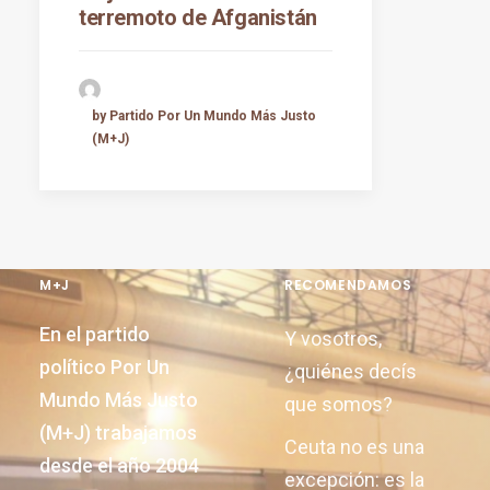
terremoto de Afganistán
by Partido Por Un Mundo Más Justo
(M+J)
M+J
RECOMENDAMOS
En el partido
Y vosotros,
político Por Un
¿quiénes decís
Mundo Más Justo
que somos?
(M+J) trabajamos
Ceuta no es una
desde el año 2004
excepción: es la