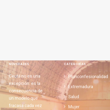
NOVEDADES
CATEGORÍAS
Ceuta no es una
Pluriconfesionalidad
excepción: es la
Extremadura
consecuencia de
Salud
un modelo que
fracasa cada vez
Mujer