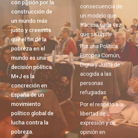
con pasión por la
consecuencia de
construcción de
un modelo que
un mundo más
fracasa cada vez
justo y creemos
que se repite
que el fin de la
Por una Política
pobreza en el
Europea Común,
mundo es una
Digna y Justa de
decisión política.
acogida a las
M+J es la
personas
concreción en
refugiadas
España de un
movimiento
Por el respeto a la
político global de
libertad de
lucha contra la
expresión y de
pobreza.
opinión en