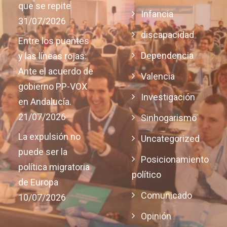
que se repite
Infancia
31/07/2026
discapacidad
Entre los puentes
Dependencia
y las líneas rojas:
Ante el acuerdo de
Valencia
gobierno PP-VOX
Investigación
en Andalucía.
21/07/2026
Sinhogarismo
La expulsión no
Uncategorized
puede ser la
Posicionamiento
política migratoria
político
de Europa
Comunicado
10/07/2026
Opinión