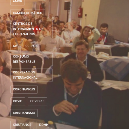
AMOR
CAMBIO CLIMÁTICO
CENTROS DE
INTERNAMIENTO DE
EXTRANJEROS
CIE
COLEGIO
CONSUMO
RESPONSABLE
COOPERACIÓN
INTERNACIONAL
CORONAVIRUS
COVID
COVID-19
CRISTIANISMO
CRISTIANOS
DDHH